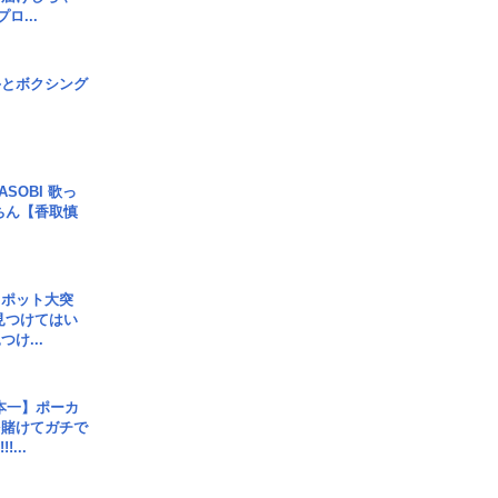
ロ...
手とボクシング
SOBI 歌っ
ちん【香取慎
スポット大突
見つけてはい
け...
本一】ポーカ
を賭けてガチで
!...