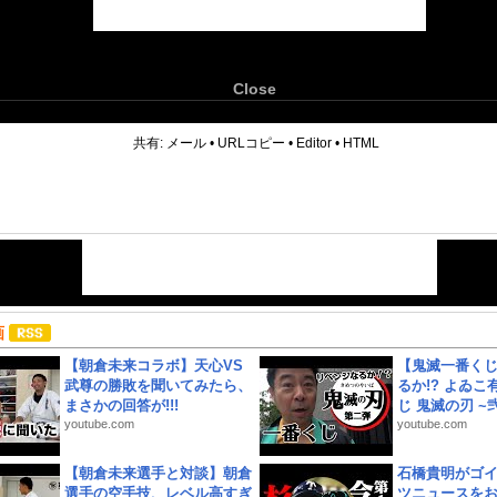
Close
6
共有:
メール
•
URLコピー
•
Editor
•
HTML
画
【朝倉未来コラボ】天心VS
【鬼滅一番く
武尊の勝敗を聞いてみたら、
るか!? よゐ
まさかの回答が!!!
じ 鬼滅の刃 ~弐.
youtube.com
youtube.com
【朝倉未来選手と対談】朝倉
石橋貴明がゴ
選手の空手技、レベル高すぎ
ツニュースを