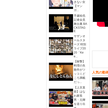
きない女
【マン
ガ...
手越祐也
記者会見
舞台裏 BA
CKSTAG
E
サザンオ
ールスタ
ーズ 特別
ライブ20
20「Ke
e...
【衝撃】
料理の失
敗作がツ
人気の動
ッコミど
ころ満載
だっ...
【上京直
前】はな
わ家長
男・元輝
を送り出