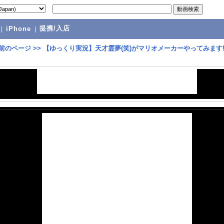
提携/入店
|
iPhone
|
前のページ
>>
【ゆっくり実況】天才霊夢(笑)がマリオメーカーやってみます!!