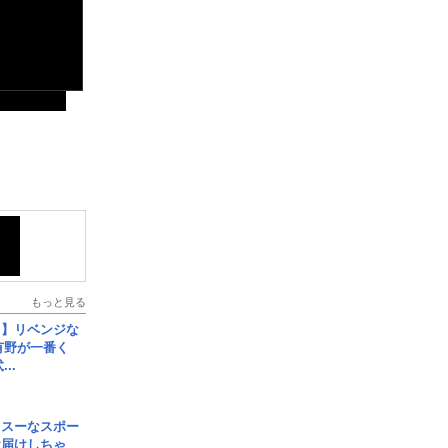
もっと見る
じ】リベンジな
こ有野が一番く
..
イスーなスポー
お届けしちゃ