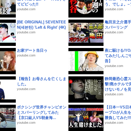
てビビった!!
う、でしょ。~プ
youtube.com
youtube.com
[BE ORIGINAL] SEVENTEE
亀田京之介選
N(세븐틴) 'Left & Right' (4K)
スパーリング
youtube.com
youtube.com
お家デート当日ゥ
夜に駆ける/YOA
youtube.com
てみた!しんご
吾】
youtube.com
【報告】お母さんを亡くしま
静岡最恐心霊
した。
撃!廃ホテルで
youtube.com
けないモノを見つ
youtube.com
ボクシング世界チャンピオン
【日本一VS日
とスパーリングしてみた
ープロが人生
【京口紘人VS朝倉海...
勝負してみた!!!!!
youtube.com
youtube.com