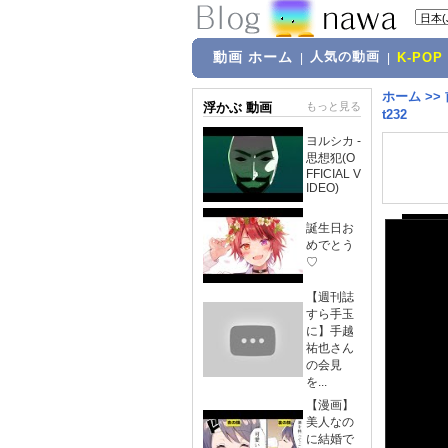
動画 ホーム
人気の動画
|
|
K-POP
ホーム
>>
浮かぶ 動画
もっと見る
t232
ヨルシカ -
思想犯(O
FFICIAL V
IDEO)
誕生日お
めでとう
♡
【週刊誌
すら手玉
に】手越
祐也さん
の会見
を...
【漫画】
美人なの
に結婚で