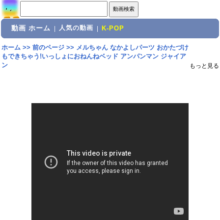
動画 ホーム
人気の動画
|
|
K-POP
ホーム
>>
前のページ
>>
メルちゃん なかよしパーツ おかたづけ
もできちゃう!いっしょにおねんねベッド アンパンマン ジャイア
ン
もっと見る