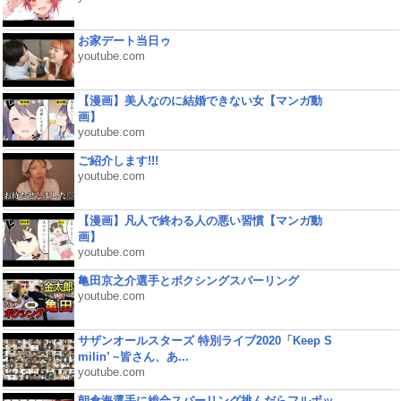
お家デート当日ゥ
youtube.com
【漫画】美人なのに結婚できない女【マンガ動
画】
youtube.com
ご紹介します!!!
youtube.com
【漫画】凡人で終わる人の悪い習慣【マンガ動
画】
youtube.com
亀田京之介選手とボクシングスパーリング
youtube.com
サザンオールスターズ 特別ライブ2020「Keep S
milin’ ~皆さん、あ...
youtube.com
朝倉海選手に総合スパーリング挑んだらフルボッ