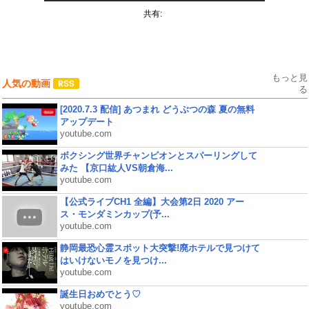
共有:
もっと見
人気の動画
る
[2020.7.3 配信] あつまれ どうぶつの森 夏の無料
アップデート
youtube.com
ボクシング世界チャンピオンとスパーリングして
みた 【京口紘人VS朝倉海...
youtube.com
【公式ライブCH1 全編】大会第2日 2020 アー
ス・モンダミンカップ(予...
youtube.com
静岡最恐心霊スポット大突撃!廃ホテルで見つけて
はいけないモノを見つけ...
youtube.com
誕生日おめでとう♡
youtube.com