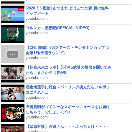
[2020.7.3 配信] あつまれ どうぶつの森 夏の無料
アップデート
youtube.com
ヨルシカ - 思想犯(OFFICIAL VIDEO)
youtube.com
【CH1 前編】2020 アース・モンダミンカップ 大
会第1日(予選ラウンド)...
youtube.com
【朝倉未来コラボ】天心VS武尊の勝敗を聞いてみ
たら、まさかの回答が!!!
youtube.com
朝倉海選手に総合スパーリング挑んだらフルボッ
コにされた...
youtube.com
石橋貴明がゴイスーなスポーツニュースをお届け
しちゃう、でしょ。~プロ...
youtube.com
【緊急対談】宮迫さん・・・ぶっちゃけ・・・・
youtube.com