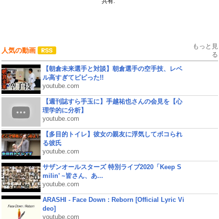
共有:
もっと見
人気の動画
る
【朝倉未来選手と対談】朝倉選手の空手技、レベ
ル高すぎてビビった!!
youtube.com
【週刊誌すら手玉に】手越祐也さんの会見を【心
理学的に分析】
youtube.com
【多目的トイレ】彼女の親友に浮気してボコられ
る彼氏
youtube.com
サザンオールスターズ 特別ライブ2020「Keep S
milin’ ~皆さん、あ...
youtube.com
ARASHI - Face Down : Reborn [Official Lyric Vi
deo]
youtube.com