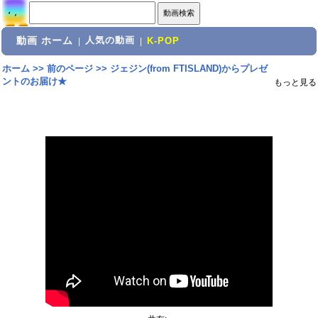
動画 ホーム
人気の動画
|
|
K-POP
ホーム
>>
前のページ
>>
ジェジン(from FTISLAND)からプレゼ
ントのお届け★
もっと見る