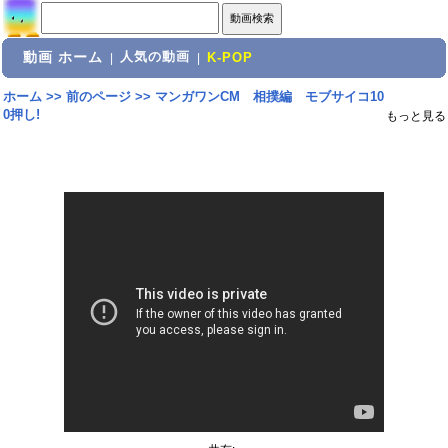
動画 ホーム
人気の動画
|
|
K-POP
ホーム
>>
前のページ
>>
マンガワンCM 相撲編 モブサイコ10
0押し!
もっと見る