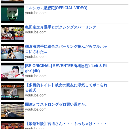
ヨルシカ - 思想犯(OFFICIAL VIDEO)
youtube.com
亀田京之介選手とボクシングスパーリング
youtube.com
朝倉海選手に総合スパーリング挑んだらフルボッ
コにされた...
youtube.com
[BE ORIGINAL] SEVENTEEN(세븐틴) 'Left & Ri
ght' (4K)
youtube.com
【多目的トイレ】彼女の親友に浮気してボコられ
る彼氏
youtube.com
間違えてストロングゼロ買い過ぎた。
youtube.com
【緊急対談】宮迫さん・・・ぶっちゃけ・・・・
youtube.com