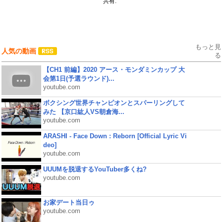
共有:
もっと見
人気の動画
る
【CH1 前編】2020 アース・モンダミンカップ 大
会第1日(予選ラウンド)...
youtube.com
ボクシング世界チャンピオンとスパーリングして
みた 【京口紘人VS朝倉海...
youtube.com
ARASHI - Face Down : Reborn [Official Lyric Vi
deo]
youtube.com
UUUMを脱退するYouTuber多くね?
youtube.com
お家デート当日ゥ
youtube.com