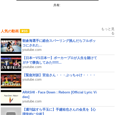
共有:
もっと見
人気の動画
る
朝倉海選手に総合スパーリング挑んだらフルボッ
コにされた...
youtube.com
【日本一VS日本一】ポーカープロが人生を賭けて
ガチで勝負してみた!!!!!!...
youtube.com
【緊急対談】宮迫さん・・・ぶっちゃけ・・・・
youtube.com
ARASHI - Face Down : Reborn [Official Lyric Vi
deo]
youtube.com
【週刊誌すら手玉に】手越祐也さんの会見を【心
理学的に分析】