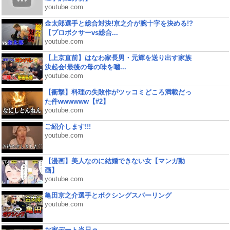
youtube.com
金太郎選手と総合対決!京之介が腕十字を決める!?
【プロボクサーvs総合...
youtube.com
【上京直前】はなわ家長男・元輝を送り出す家族
決起会!最後の母の味を噛...
youtube.com
【衝撃】料理の失敗作がツッコミどころ満載だっ
た件wwwwww【#2】
youtube.com
ご紹介します!!!
youtube.com
【漫画】美人なのに結婚できない女【マンガ動
画】
youtube.com
亀田京之介選手とボクシングスパーリング
youtube.com
お家デート当日ゥ