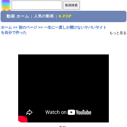
動画 ホーム
人気の動画
|
|
K-POP
ホーム
>>
前のページ
>>
一生に一度しか開けないヤバいサイト
を自分で作った
もっと見る