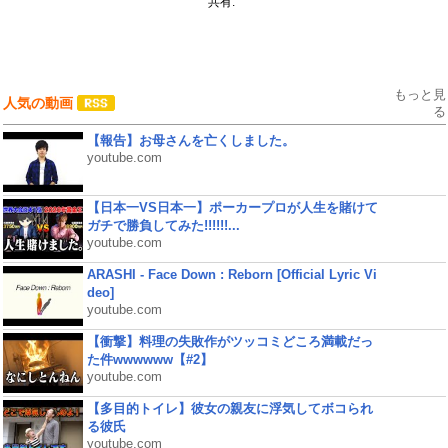
共有:
もっと見
人気の動画
る
【報告】お母さんを亡くしました。
youtube.com
【日本一VS日本一】ポーカープロが人生を賭けて
ガチで勝負してみた!!!!!!...
youtube.com
ARASHI - Face Down : Reborn [Official Lyric Vi
deo]
youtube.com
【衝撃】料理の失敗作がツッコミどころ満載だっ
た件wwwwww【#2】
youtube.com
【多目的トイレ】彼女の親友に浮気してボコられ
る彼氏
youtube.com