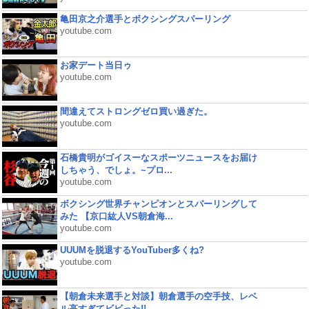
亀田京之介選手とボクシングスパーリング
youtube.com
お家デート当日ゥ
youtube.com
間違えてストロングゼロ買い過ぎた。
youtube.com
石橋貴明がゴイスーなスポーツニュースをお届け
しちゃう、でしょ。~プロ...
youtube.com
ボクシング世界チャンピオンとスパーリングして
みた 【京口紘人VS朝倉海...
youtube.com
UUUMを脱退するYouTuber多くね?
youtube.com
【朝倉未来選手と対談】朝倉選手の空手技、レベ
ル高すぎてビビった!!