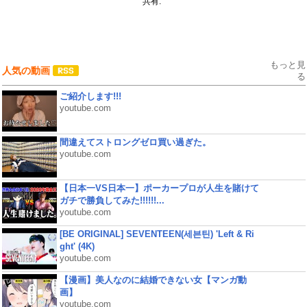
共有:
もっと見
人気の動画
る
ご紹介します!!!
youtube.com
間違えてストロングゼロ買い過ぎた。
youtube.com
【日本一VS日本一】ポーカープロが人生を賭けて
ガチで勝負してみた!!!!!!...
youtube.com
[BE ORIGINAL] SEVENTEEN(세븐틴) 'Left & Ri
ght' (4K)
youtube.com
【漫画】美人なのに結婚できない女【マンガ動
画】
youtube.com