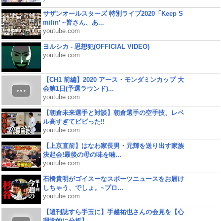
サザンオールスターズ 特別ライブ2020「Keep S
milin’ ~皆さん、あ...
youtube.com
ヨルシカ - 思想犯(OFFICIAL VIDEO)
youtube.com
【CH1 前編】2020 アース・モンダミンカップ 大
会第1日(予選ラウンド)...
youtube.com
【朝倉未来選手と対談】朝倉選手の空手技、レベ
ル高すぎてビビった!!
youtube.com
【上京直前】はなわ家長男・元輝を送り出す家族
決起会!最後の母の味を噛...
youtube.com
石橋貴明がゴイスーなスポーツニュースをお届け
しちゃう、でしょ。~プロ...
youtube.com
【週刊誌すら手玉に】手越祐也さんの会見を【心
理学的に分析】