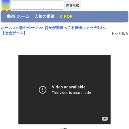
動画 ホーム
人気の動画
|
|
K-POP
ホーム
>>
前のページ
>>
何かが間違ってる妖怪ウォッチ3スシ
【改造ゲーム】
もっと見る