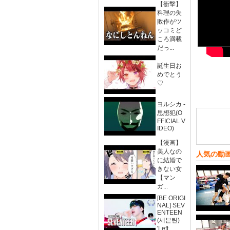
【衝撃】
料理の失
敗作がツ
ッコミど
ころ満載
だっ...
誕生日お
めでとう
♡
ヨルシカ -
思想犯(O
FFICIAL V
IDEO)
【漫画】
美人なの
人気の動
に結婚で
きない女
【マン
ガ...
[BE ORIGI
NAL] SEV
ENTEEN
(세븐틴)
'Left...