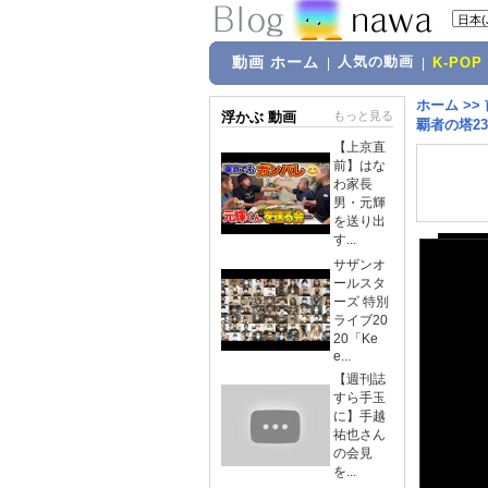
動画 ホーム
人気の動画
|
|
K-POP
ホーム
>>
浮かぶ 動画
もっと見る
覇者の塔2
【上京直
前】はな
わ家長
男・元輝
を送り出
す...
サザンオ
ールスタ
ーズ 特別
ライブ20
20「Ke
e...
【週刊誌
すら手玉
に】手越
祐也さん
の会見
を...