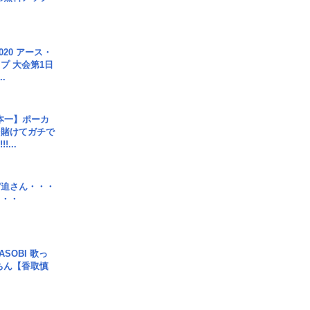
020 アース・
プ 大会第1日
.
本一】ポーカ
を賭けてガチで
!...
宮迫さん・・・
・・・
SOBI 歌っ
ちん【香取慎