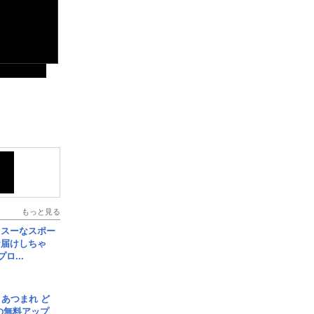
もっと見る
イスーなスポー
お届けしちゃ
ロ...
信] あつまれ ど
の無料アップ