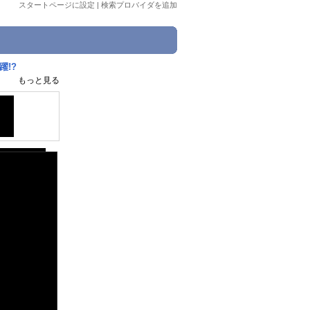
スタートページに設定
|
検索プロバイダを追加
躍!?
もっと見る