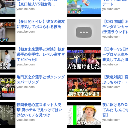
【京口紘人VS朝倉海...
デート
youtube.com
youtube.com
【多目的トイレ】彼女の親友
【CH1 前編】2
に浮気してボコられる彼氏
モンダミンカッ
youtube.com
(予選ラウンド)..
youtube.com
【朝倉未来選手と対談】朝倉
【日本一VS日
選手の空手技、レベル高すぎ
ープロが人生
てビビった!!
勝負してみた!!!!!
youtube.com
youtube.com
亀田京之介選手とボクシング
【緊急対談】
スパーリング
ぶっちゃけ・
youtube.com
youtube.com
静岡最恐心霊スポット大突
夜に駆ける/YOA
撃!廃ホテルで見つけてはい
てみた!しんご
けないモノを見つけ...
吾】
youtube.com
youtube.com