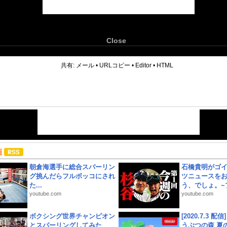
Close
6
共有:
メール
•
URLコピー
•
Editor
•
HTML
画
朝倉海選手に総合スパーリン
石橋貴明がゴ
グ挑んだらフルボッコにされ
ツニュースを
た...
う、でしょ。~プ
youtube.com
youtube.com
ボクシング世界チャンピオン
[2020.7.3 配
とスパーリングしてみた
うぶつの森 夏