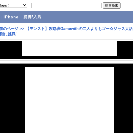
提携/入店
|
iPhone
|
前のページ
>>
【モンスト】攻略班Gamewithの二人よりもゴー☆ジャス大活
3階に挑戦!