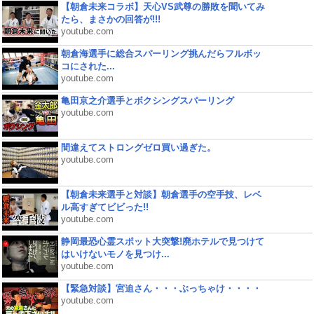
【朝倉未来コラボ】天心VS武尊の勝敗を聞いてみ
たら、まさかの回答が!!!
youtube.com
朝倉海選手に総合スパーリング挑んだらフルボッ
コにされた...
youtube.com
亀田京之介選手とボクシングスパーリング
youtube.com
間違えてストロングゼロ買い過ぎた。
youtube.com
【朝倉未来選手と対談】朝倉選手の空手技、レベ
ル高すぎてビビった!!
youtube.com
静岡最恐心霊スポット大突撃!廃ホテルで見つけて
はいけないモノを見つけ...
youtube.com
【緊急対談】宮迫さん・・・ぶっちゃけ・・・・
youtube.com