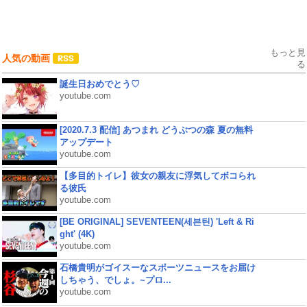
もっと見
人気の動画
る
誕生日おめでとう♡
youtube.com
[2020.7.3 配信] あつまれ どうぶつの森 夏の無料
アップデート
youtube.com
【多目的トイレ】彼女の親友に浮気してボコられ
る彼氏
youtube.com
[BE ORIGINAL] SEVENTEEN(세븐틴) 'Left & Ri
ght' (4K)
youtube.com
石橋貴明がゴイスーなスポーツニュースをお届け
しちゃう、でしょ。~プロ...
youtube.com