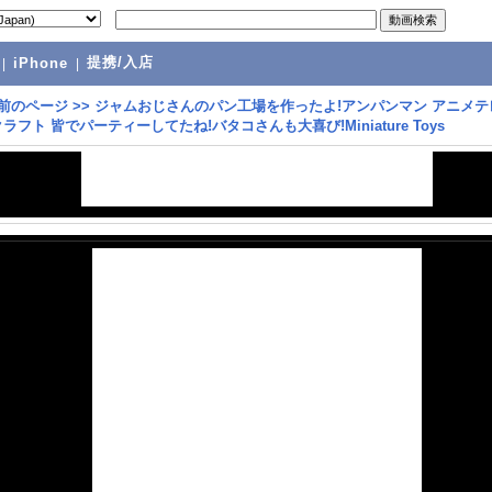
提携/入店
|
iPhone
|
前のページ
>>
ジャムおじさんのパン工場を作ったよ!アンパンマン アニメテ
ラフト 皆でパーティーしてたね!バタコさんも大喜び!Miniature Toys