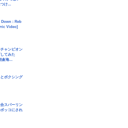
け...
 Down : Reb
yric Video]
界チャンピオン
グしてみた
倉海...
手とボクシング
総合スパーリン
ルボッコにされ