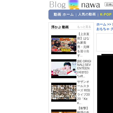
動画 ホーム
人気の動画
|
|
K-POP
ホーム
>>
浮かぶ 動画
もっと見る
おもちゃ ク
【上京直
前】はな
わ家長
男・元輝
を送り出
す...
[BE ORIGI
NAL] SEV
ENTEEN
(세븐틴)
'Left...
サザンオ
ールスタ
ーズ 特別
ライブ20
20「Ke
e...
【衝撃】
料理の失