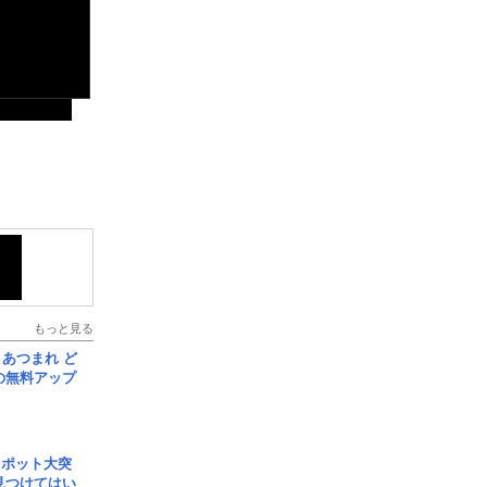
もっと見る
信] あつまれ ど
の無料アップ
スポット大突
見つけてはい