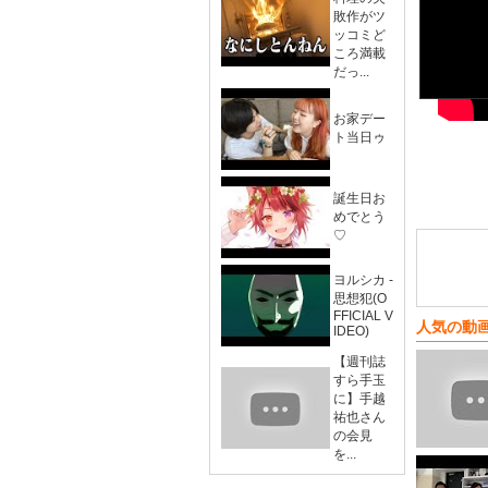
敗作がツ
ッコミど
ころ満載
だっ...
お家デー
ト当日ゥ
誕生日お
めでとう
♡
ヨルシカ -
思想犯(O
FFICIAL V
人気の動
IDEO)
【週刊誌
すら手玉
に】手越
祐也さん
の会見
を...