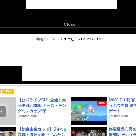
Close
6
共有:
メール
•
URLコピー
•
Editor
•
HTML
画
【公式ライブCH1 全編】大
[2020.7.3 配
会第2日 2020 アース・モン
うぶつの森 夏
ダミンカップ(予...
デート
youtube.com
youtube.com
【朝倉未来コラボ】天心VS
静岡最恐心霊
武尊の勝敗を聞いてみたら、
撃!廃ホテルで