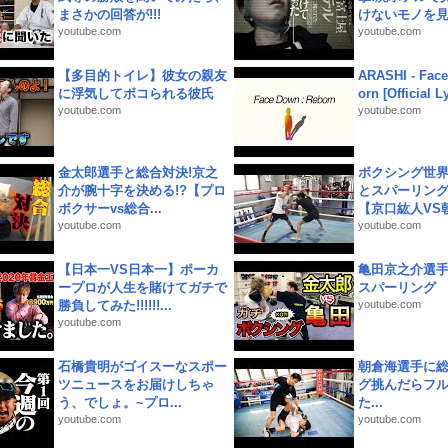
まさかの回答が!!!
けないモノを見つ
youtube.com
youtube.com
【多目的トイレ】彼女の親友
ARASHI - Face
に浮気してボコられる彼氏
orn [Official L
youtube.com
youtube.com
金太郎選手と総合対決!京之
ボクシング世
介が腕十字を決める!?【プロ
とスパーリン
ボクサーvs総合...
【京口紘人VS朝
youtube.com
youtube.com
【日本一VS日本一】ポーカ
亀田京之介選
ープロが人生を賭けてガチで
スパーリング
勝負してみた!!!!!!...
youtube.com
youtube.com
石橋貴明がゴイスーなスポー
朝倉海選手に
ツニュースをお届けしちゃ
グ挑んだらフ
う、でしょ。~プロ...
た...
youtube.com
youtube.com