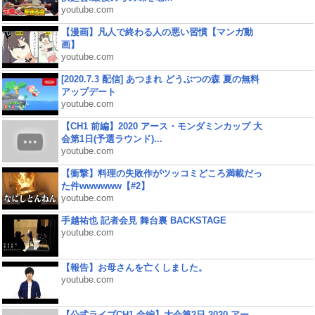
youtube.com
【漫画】凡人で終わる人の悪い習慣【マンガ動
画】
youtube.com
[2020.7.3 配信] あつまれ どうぶつの森 夏の無料
アップデート
youtube.com
【CH1 前編】2020 アース・モンダミンカップ 大
会第1日(予選ラウンド)...
youtube.com
【衝撃】料理の失敗作がツッコミどころ満載だっ
た件wwwwww【#2】
youtube.com
手越祐也 記者会見 舞台裏 BACKSTAGE
youtube.com
【報告】お母さんを亡くしました。
youtube.com
【公式ライブCH1 全編】大会第2日 2020 アー