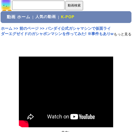
動画 ホーム
人気の動画
|
|
K-POP
ホーム
>>
前のページ
>>
バンダイ公式ガシャマシンで仮面ライ
ダーエグゼイドのガシャポンマシンを作ってみた! ※事件もありw
もっと見る