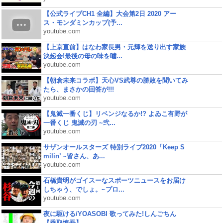
【公式ライブCH1 全編】大会第2日 2020 アー
ス・モンダミンカップ(予...
youtube.com
【上京直前】はなわ家長男・元輝を送り出す家族
決起会!最後の母の味を噛...
youtube.com
【朝倉未来コラボ】天心VS武尊の勝敗を聞いてみ
たら、まさかの回答が!!!
youtube.com
【鬼滅一番くじ】リベンジなるか!? よゐこ有野が
一番くじ 鬼滅の刃 ~弐...
youtube.com
サザンオールスターズ 特別ライブ2020「Keep S
milin’ ~皆さん、あ...
youtube.com
石橋貴明がゴイスーなスポーツニュースをお届け
しちゃう、でしょ。~プロ...
youtube.com
夜に駆ける/YOASOBI 歌ってみた!しんごちん
【香取慎吾】