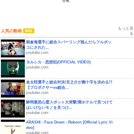
共有:
もっと見
人気の動画
る
朝倉海選手に総合スパーリング挑んだらフルボッ
コにされた...
youtube.com
ヨルシカ - 思想犯(OFFICIAL VIDEO)
youtube.com
金太郎選手と総合対決!京之介が腕十字を決める!?
【プロボクサーvs総合...
youtube.com
静岡最恐心霊スポット大突撃!廃ホテルで見つけて
はいけないモノを見つけ...
youtube.com
ARASHI - Face Down : Reborn [Official Lyric Vi
deo]
youtube.com