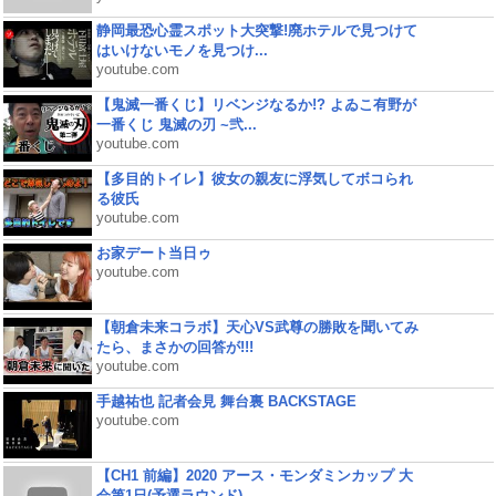
静岡最恐心霊スポット大突撃!廃ホテルで見つけて
はいけないモノを見つけ...
youtube.com
【鬼滅一番くじ】リベンジなるか!? よゐこ有野が
一番くじ 鬼滅の刃 ~弐...
youtube.com
【多目的トイレ】彼女の親友に浮気してボコられ
る彼氏
youtube.com
お家デート当日ゥ
youtube.com
【朝倉未来コラボ】天心VS武尊の勝敗を聞いてみ
たら、まさかの回答が!!!
youtube.com
手越祐也 記者会見 舞台裏 BACKSTAGE
youtube.com
【CH1 前編】2020 アース・モンダミンカップ 大
会第1日(予選ラウンド)...