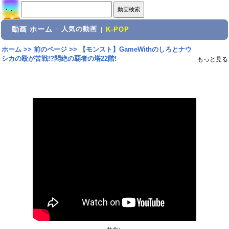
動画 ホーム
人気の動画
|
|
K-POP
ホーム
>>
前のページ
>>
【モンスト】GameWithのしろとナウ
シカの殴が苦戦!?悶絶の覇者の塔22階!
もっと見る