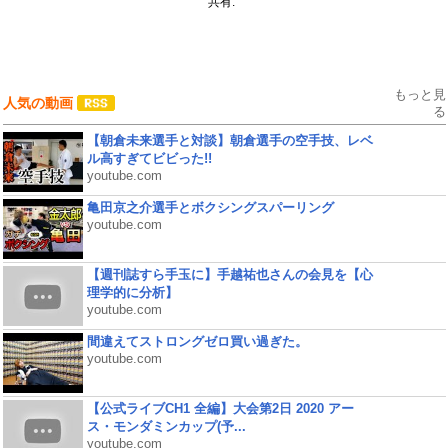
共有:
もっと見
人気の動画
る
【朝倉未来選手と対談】朝倉選手の空手技、レベ
ル高すぎてビビった!!
youtube.com
亀田京之介選手とボクシングスパーリング
youtube.com
【週刊誌すら手玉に】手越祐也さんの会見を【心
理学的に分析】
youtube.com
間違えてストロングゼロ買い過ぎた。
youtube.com
【公式ライブCH1 全編】大会第2日 2020 アー
ス・モンダミンカップ(予...
youtube.com