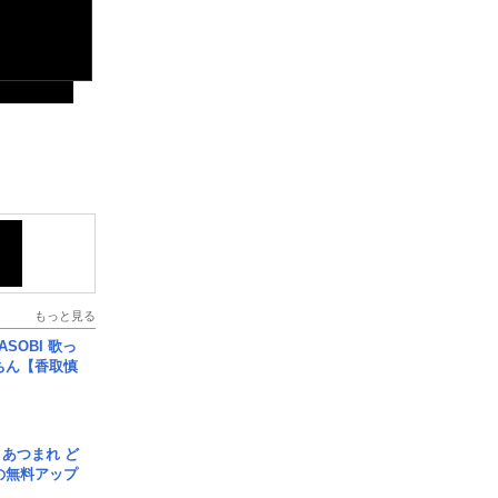
もっと見る
SOBI 歌っ
ちん【香取慎
信] あつまれ ど
の無料アップ