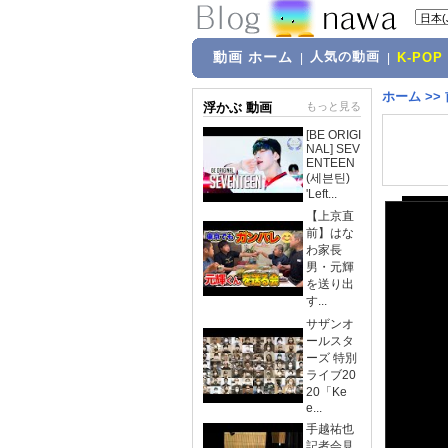
動画 ホーム
人気の動画
|
|
K-POP
ホーム
>>
浮かぶ 動画
もっと見る
[BE ORIGI
NAL] SEV
ENTEEN
(세븐틴)
'Left...
【上京直
前】はな
わ家長
男・元輝
を送り出
す...
サザンオ
ールスタ
ーズ 特別
ライブ20
20「Ke
e...
手越祐也
記者会見