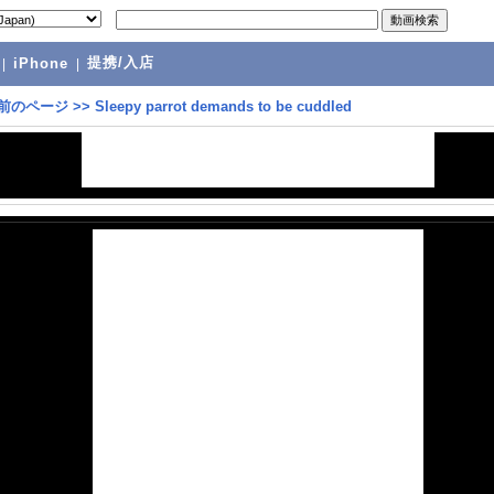
提携/入店
|
iPhone
|
前のページ
>>
Sleepy parrot demands to be cuddled