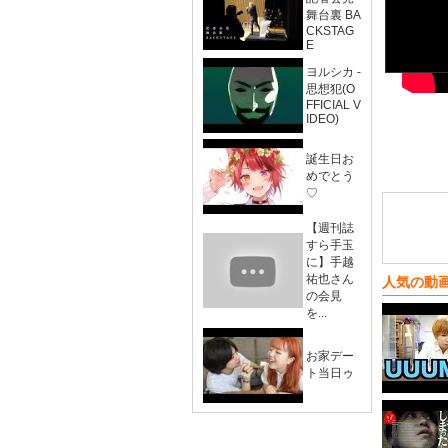
舞台裏 BA
CKSTAG
E
ヨルシカ -
思想犯(O
FFICIAL V
IDEO)
誕生日お
めでとう
♡
【週刊誌
すら手玉
に】手越
祐也さん
人気の動
の会見
を...
お家デー
ト当日ゥ