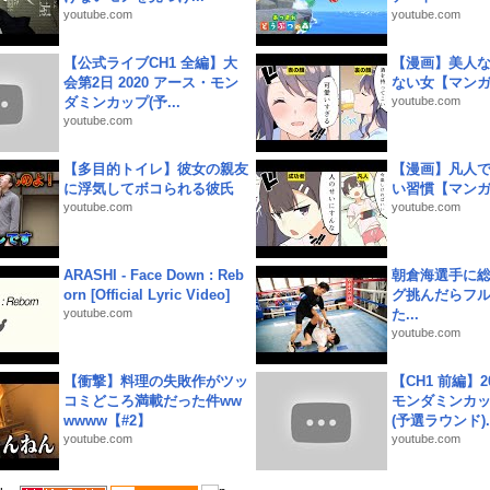
youtube.com
youtube.com
【公式ライブCH1 全編】大
【漫画】美人
会第2日 2020 アース・モン
ない女【マン
ダミンカップ(予...
youtube.com
youtube.com
【多目的トイレ】彼女の親友
【漫画】凡人
に浮気してボコられる彼氏
い習慣【マン
youtube.com
youtube.com
ARASHI - Face Down : Reb
朝倉海選手に
orn [Official Lyric Video]
グ挑んだらフ
youtube.com
た...
youtube.com
【衝撃】料理の失敗作がツッ
【CH1 前編】2
コミどころ満載だった件ww
モンダミンカッ
wwww【#2】
(予選ラウンド)..
youtube.com
youtube.com