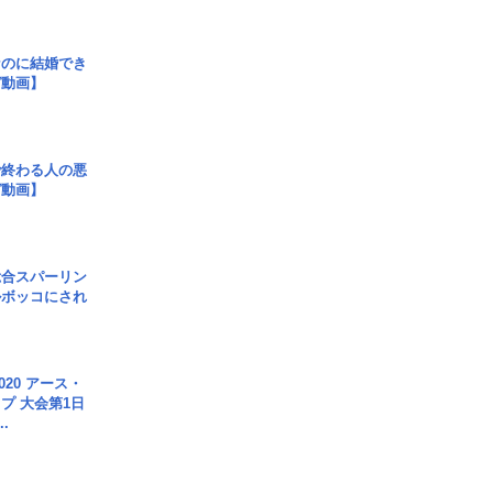
なのに結婚でき
ガ動画】
で終わる人の悪
ガ動画】
総合スパーリン
ルボッコにされ
020 アース・
プ 大会第1日
.