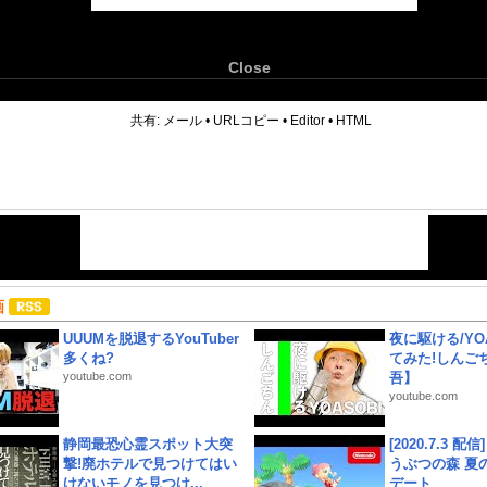
Close
6
共有:
メール
•
URLコピー
•
Editor
•
HTML
画
UUUMを脱退するYouTuber
夜に駆ける/YOA
多くね?
てみた!しんご
youtube.com
吾】
youtube.com
静岡最恐心霊スポット大突
[2020.7.3 配
撃!廃ホテルで見つけてはい
うぶつの森 夏
けないモノを見つけ...
デート