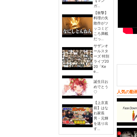
【マン
ガ...
【衝撃】
料理の失
敗作がツ
ッコミど
ころ満載
だっ...
サザンオ
ールスタ
ーズ 特別
ライブ20
20「Ke
e...
誕生日お
めでとう
人気の動
♡
【上京直
前】はな
わ家長
男・元輝
を送り出
す...