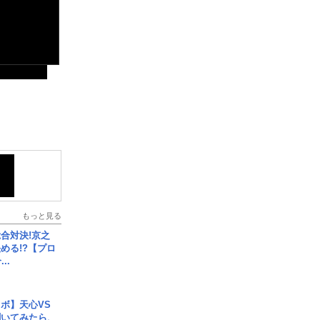
もっと見る
合対決!京之
める!?【プロ
..
ボ】天心VS
聞いてみたら、