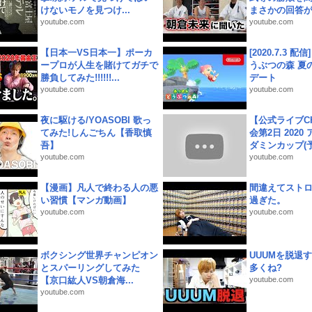
けないモノを見つけ...
まさかの回答が!
youtube.com
youtube.com
【日本一VS日本一】ポーカ
[2020.7.3 配
ープロが人生を賭けてガチで
うぶつの森 夏
勝負してみた!!!!!!...
デート
youtube.com
youtube.com
夜に駆ける/YOASOBI 歌っ
【公式ライブC
てみた!しんごちん【香取慎
会第2日 2020
吾】
ダミンカップ(予.
youtube.com
youtube.com
【漫画】凡人で終わる人の悪
間違えてスト
い習慣【マンガ動画】
過ぎた。
youtube.com
youtube.com
ボクシング世界チャンピオン
UUUMを脱退する
とスパーリングしてみた
多くね?
【京口紘人VS朝倉海...
youtube.com
youtube.com