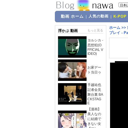
動画 ホーム
人気の動画
|
|
K-POP
ホーム
>>
浮かぶ 動画
もっと見る
プレイ - Pa
ヨルシカ -
思想犯(O
FFICIAL V
IDEO)
お家デー
ト当日ゥ
手越祐也
記者会見
舞台裏 BA
CKSTAG
E
【漫画】
美人なの
に結婚で
きない女