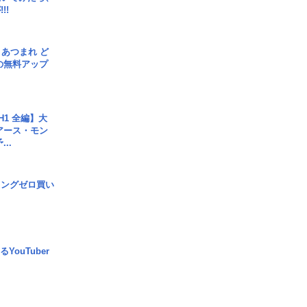
!!
信] あつまれ ど
の無料アップ
H1 全編】大
 アース・モン
..
ロングゼロ買い
YouTuber