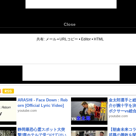
Close
6
共有:
メール
•
URLコピー
•
Editor
•
HTML
画
ARASHI - Face Down : Reb
金太郎選手と総
orn [Official Lyric Video]
介が腕十字を決
youtube.com
ボクサーvs総合.
youtube.com
静岡最恐心霊スポット大突
【朝倉未来コラ
撃!廃ホテルで見つけてはい
武尊の勝敗を