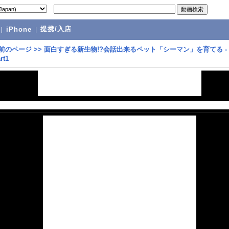
提携/入店
|
iPhone
|
前のページ
>>
面白すぎる新生物!?会話出来るペット「シーマン」を育てる -
rt1