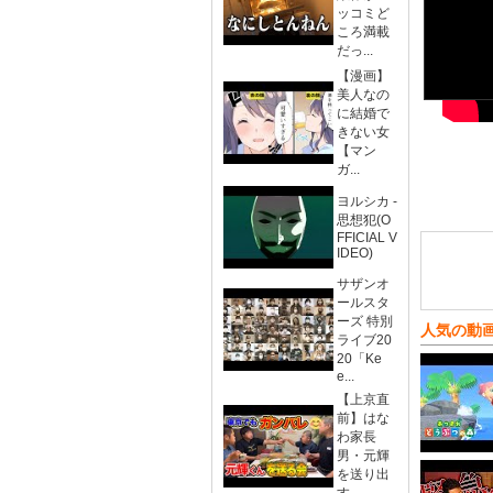
ッコミど
ころ満載
だっ...
【漫画】
美人なの
に結婚で
きない女
【マン
ガ...
ヨルシカ -
思想犯(O
FFICIAL V
IDEO)
サザンオ
ールスタ
ーズ 特別
人気の動
ライブ20
20「Ke
e...
【上京直
前】はな
わ家長
男・元輝
を送り出