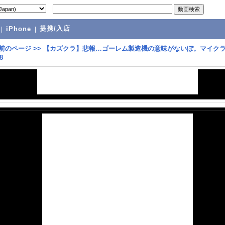
提携/入店
|
iPhone
|
前のページ
>>
【カズクラ】悲報…ゴーレム製造機の意味がないぽ。マイク
8