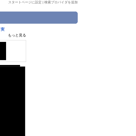
スタートページに設定
|
検索プロバイダを追加
ラ実
もっと見る