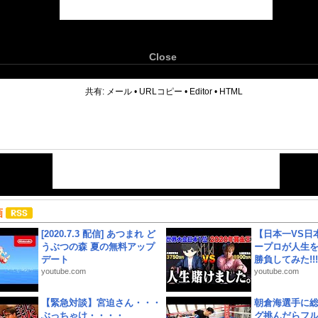
Close
6
共有:
メール
•
URLコピー
•
Editor
•
HTML
画
[2020.7.3 配信] あつまれ ど
【日本一VS日
うぶつの森 夏の無料アップ
ープロが人生
デート
勝負してみた!!!!!
youtube.com
youtube.com
【緊急対談】宮迫さん・・・
朝倉海選手に
ぶっちゃけ・・・・
グ挑んだらフ