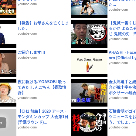
youtube.com
た...
youtube.com
【報告】お母さんを亡くしま
【鬼滅一番く
した。
るか!? よゐ
youtube.com
じ 鬼滅の刃 ~弐.
youtube.com
ご紹介します!!!
ARASHI - Face
youtube.com
orn [Official L
youtube.com
夜に駆ける/YOASOBI 歌っ
金太郎選手と総
てみた!しんごちん【香取慎
介が腕十字を決
吾】
ボクサーvs総合.
youtube.com
youtube.com
【CH1 前編】2020 アース・
石橋貴明がゴ
モンダミンカップ 大会第1日
ツニュースを
(予選ラウンド)...
う、でしょ。~プ
youtube.com
youtube.com