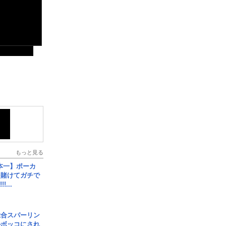
もっと見る
本一】ポーカ
を賭けてガチで
!...
総合スパーリン
ルボッコにされ