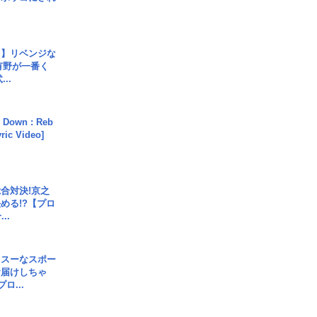
じ】リベンジな
こ有野が一番く
..
 Down : Reb
yric Video]
合対決!京之
める!?【プロ
..
イスーなスポー
お届けしちゃ
ロ...