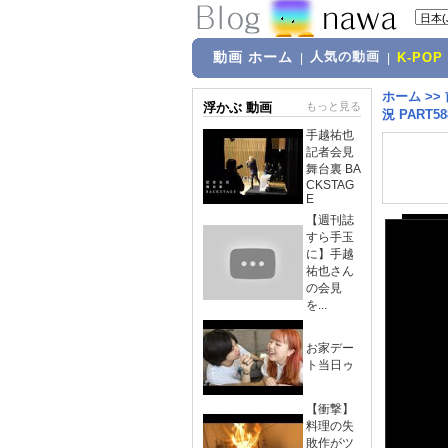
動画 ホーム
人気の動画
|
|
K-POP
ホーム
>>
浮かぶ 動画
もっと見る
況 PART58
手越祐也
記者会見
舞台裏 BA
CKSTAG
E
【週刊誌
すら手玉
に】手越
祐也さん
の会見
を...
お家デー
ト当日ゥ
【衝撃】
料理の失
敗作がツ