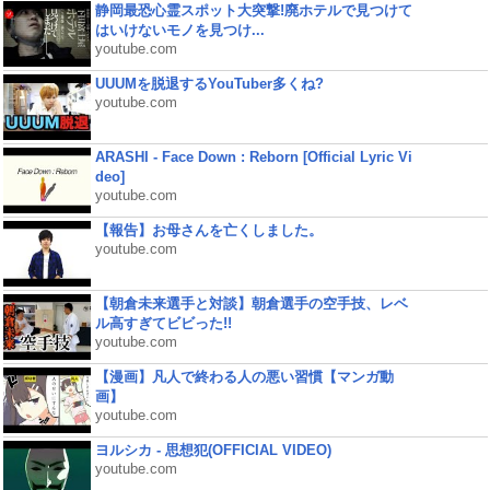
静岡最恐心霊スポット大突撃!廃ホテルで見つけて
はいけないモノを見つけ...
youtube.com
UUUMを脱退するYouTuber多くね?
youtube.com
ARASHI - Face Down : Reborn [Official Lyric Vi
deo]
youtube.com
【報告】お母さんを亡くしました。
youtube.com
【朝倉未来選手と対談】朝倉選手の空手技、レベ
ル高すぎてビビった!!
youtube.com
【漫画】凡人で終わる人の悪い習慣【マンガ動
画】
youtube.com
ヨルシカ - 思想犯(OFFICIAL VIDEO)
youtube.com