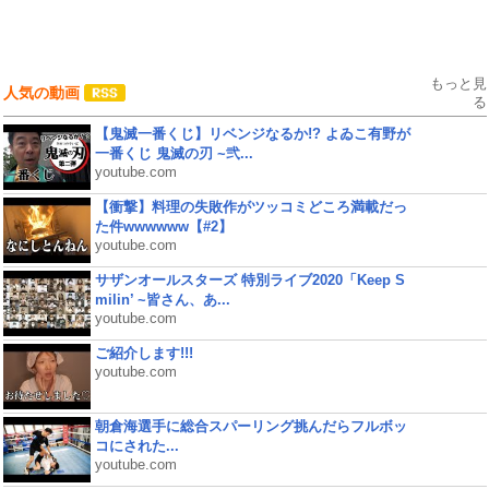
もっと見
人気の動画
る
【鬼滅一番くじ】リベンジなるか!? よゐこ有野が
一番くじ 鬼滅の刃 ~弐...
youtube.com
【衝撃】料理の失敗作がツッコミどころ満載だっ
た件wwwwww【#2】
youtube.com
サザンオールスターズ 特別ライブ2020「Keep S
milin’ ~皆さん、あ...
youtube.com
ご紹介します!!!
youtube.com
朝倉海選手に総合スパーリング挑んだらフルボッ
コにされた...
youtube.com