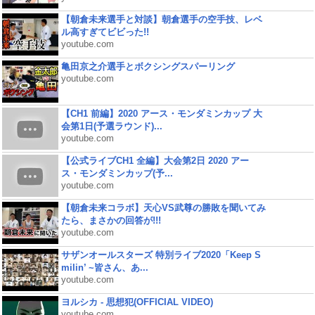
【朝倉未来選手と対談】朝倉選手の空手技、レベ
ル高すぎてビビった!!
youtube.com
亀田京之介選手とボクシングスパーリング
youtube.com
【CH1 前編】2020 アース・モンダミンカップ 大
会第1日(予選ラウンド)...
youtube.com
【公式ライブCH1 全編】大会第2日 2020 アー
ス・モンダミンカップ(予...
youtube.com
【朝倉未来コラボ】天心VS武尊の勝敗を聞いてみ
たら、まさかの回答が!!!
youtube.com
サザンオールスターズ 特別ライブ2020「Keep S
milin’ ~皆さん、あ...
youtube.com
ヨルシカ - 思想犯(OFFICIAL VIDEO)
youtube.com