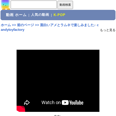
動画 ホーム
人気の動画
|
|
K-POP
ホーム
>>
前のページ
>>
面白いアメとラムネで楽しみました♪ c
andytoyfactory
もっと見る