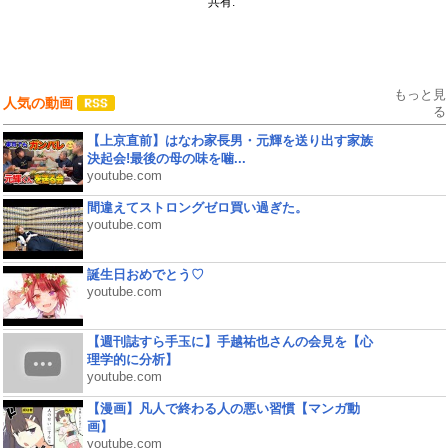
共有:
もっと見
人気の動画
る
【上京直前】はなわ家長男・元輝を送り出す家族
決起会!最後の母の味を噛...
youtube.com
間違えてストロングゼロ買い過ぎた。
youtube.com
誕生日おめでとう♡
youtube.com
【週刊誌すら手玉に】手越祐也さんの会見を【心
理学的に分析】
youtube.com
【漫画】凡人で終わる人の悪い習慣【マンガ動
画】
youtube.com