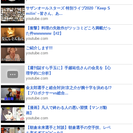
サザンオールスターズ 特別ライブ2020「Keep S
milin’ ~皆さん、あ...
youtube.com
【衝撃】料理の失敗作がツッコミどころ満載だっ
た件wwwwww【#2】
youtube.com
ご紹介します!!!
youtube.com
【週刊誌すら手玉に】手越祐也さんの会見を【心
理学的に分析】
youtube.com
金太郎選手と総合対決!京之介が腕十字を決める!?
【プロボクサーvs総合...
youtube.com
【漫画】凡人で終わる人の悪い習慣【マンガ動
画】
youtube.com
【朝倉未来選手と対談】朝倉選手の空手技、レベ
ル高すぎてビビった!!