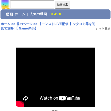
動画 ホーム
人気の動画
|
|
K-POP
ホーム
>>
前のページ
>>
【モンストLIVE配信 】ツクヨミ零を初
見で攻略!【 GameWith】
もっと見る