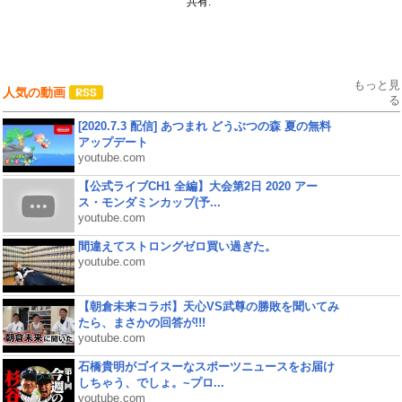
共有:
もっと見
人気の動画
る
[2020.7.3 配信] あつまれ どうぶつの森 夏の無料
アップデート
youtube.com
【公式ライブCH1 全編】大会第2日 2020 アー
ス・モンダミンカップ(予...
youtube.com
間違えてストロングゼロ買い過ぎた。
youtube.com
【朝倉未来コラボ】天心VS武尊の勝敗を聞いてみ
たら、まさかの回答が!!!
youtube.com
石橋貴明がゴイスーなスポーツニュースをお届け
しちゃう、でしょ。~プロ...
youtube.com