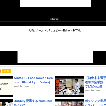
Close
6
共有:
メール
•
URLコピー
•
Editor
•
HTML
画
ARASHI - Face Down : Reb
【朝倉未来選
orn [Official Lyric Video]
選手の空手技
youtube.com
てビビった!!
youtube.com
UUUMを脱退するYouTuber
ボクシング世
多くね?
とスパーリン