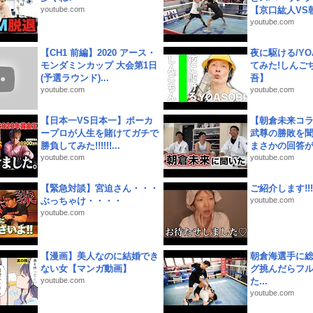
youtube.com
【京口紘人VS朝
youtube.com
【CH1 前編】2020 アース・
夜に駆ける/YOA
モンダミンカップ 大会第1日
てみた!しんご
(予選ラウンド)...
吾】
youtube.com
youtube.com
【日本一VS日本一】ポーカ
【朝倉未来コラ
ープロが人生を賭けてガチで
武尊の勝敗を
勝負してみた!!!!!!...
まさかの回答が!
youtube.com
youtube.com
【緊急対談】宮迫さん・・・
ご紹介します!!!
ぶっちゃけ・・・・
youtube.com
youtube.com
【漫画】美人なのに結婚でき
朝倉海選手に
ない女【マンガ動画】
グ挑んだらフ
youtube.com
た...
youtube.com