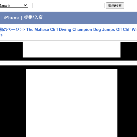
提携/入店
|
iPhone
|
前のページ
>>
The Maltese Cliff Diving Champion Dog Jumps Off Cliff Wi
rs