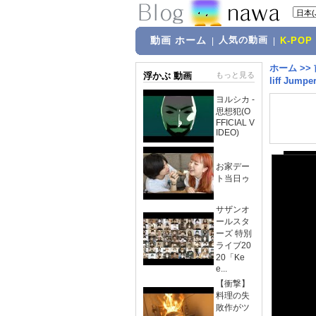
動画 ホーム
人気の動画
|
|
K-POP
ホーム
>>
浮かぶ 動画
もっと見る
liff Jumpe
ヨルシカ -
思想犯(O
FFICIAL V
IDEO)
お家デー
ト当日ゥ
サザンオ
ールスタ
ーズ 特別
ライブ20
20「Ke
e...
【衝撃】
料理の失
敗作がツ