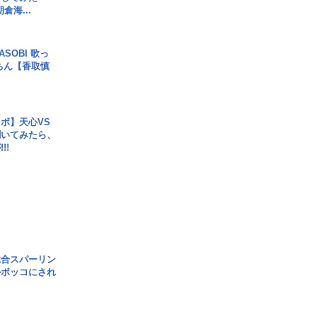
倉海...
SOBI 歌っ
ちん【香取慎
ボ】天心VS
聞いてみたら、
!!
総合スパーリン
ルボッコにされ