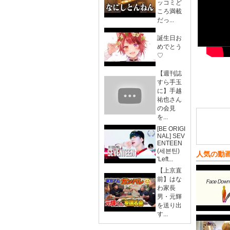
ッコミど
ころ満載
だっ...
誕生日お
めでとう
♡
【週刊誌
すら手玉
に】手越
祐也さん
の会見
を...
[BE ORIGI
NAL] SEV
ENTEEN
(세븐틴)
人気の動
'Left...
【上京直
前】はな
わ家長
男・元輝
を送り出
す...