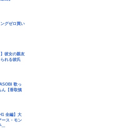
ロングゼロ買い
レ】彼女の親友
コられる彼氏
SOBI 歌っ
ちん【香取慎
H1 全編】大
 アース・モン
..