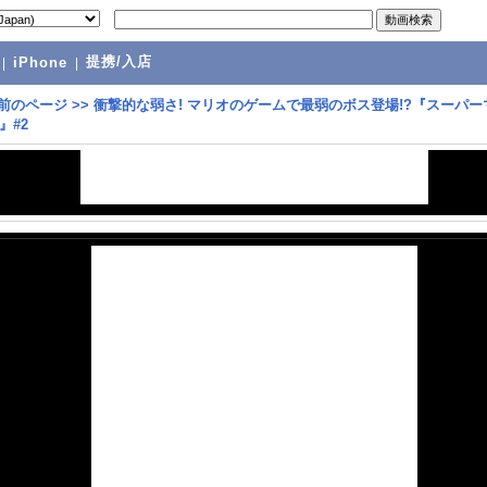
提携/入店
|
iPhone
|
前のページ
>>
衝撃的な弱さ! マリオのゲームで最弱のボス登場!?『スーパー
』#2