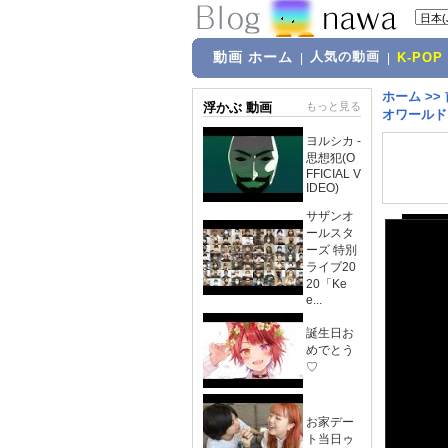
動画 ホーム
人気の動画
|
|
K-POP
ホーム
>>
浮かぶ 動画
もっと見る
オワールド
ヨルシカ -
思想犯(O
FFICIAL V
IDEO)
サザンオ
ールスタ
ーズ 特別
ライブ20
20「Ke
e...
誕生日お
めでとう
♡
お家デー
ト当日ゥ