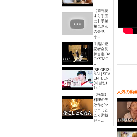
【週刊誌
すら手玉
に】手越
祐也さん
の会見
を...
手越祐也
記者会見
舞台裏 BA
CKSTAG
E
[BE ORIGI
NAL] SEV
ENTEEN
(세븐틴)
'Left...
人気の動
【衝撃】
料理の失
敗作がツ
ッコミど
ころ満載
だっ...