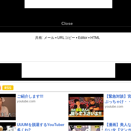
Close
6
共有:
メール
•
URLコピー
•
Editor
•
HTML
画
ご紹介します!!!
【緊急対談】
youtube.com
ぶっちゃけ・
youtube.com
UUUMを脱退するYouTuber
【漫画】美人
多くね?
ない女【マン