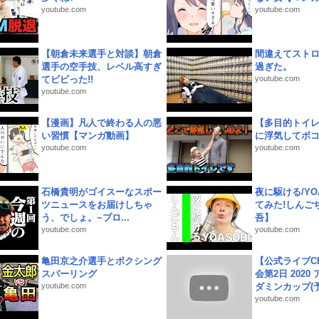
youtube.com
youtube.com
【朝倉未来選手と対談】朝倉
間違えてスト
選手の空手技、レベル高すぎ
過ぎた。
てビビった!!
youtube.com
youtube.com
【漫画】凡人で終わる人の悪
【多目的トイ
い習慣【マンガ動画】
に浮気してボ
youtube.com
youtube.com
石橋貴明がゴイスーなスポー
夜に駆ける/YOA
ツニュースをお届けしちゃ
てみた!しんご
う、でしょ。~プロ...
吾】
youtube.com
youtube.com
亀田京之介選手とボクシング
【公式ライブC
スパーリング
会第2日 2020
youtube.com
ダミンカップ(予.
youtube.com