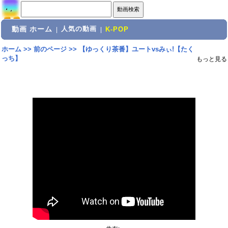
動画 ホーム
人気の動画
|
|
K-POP
ホーム
>>
前のページ
>>
【ゆっくり茶番】ユートvsみぃ!【たく
っち】
もっと見る