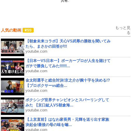
共有:
もっと見
人気の動画
る
【朝倉未来コラボ】天心VS武尊の勝敗を聞いてみ
たら、まさかの回答が!!!
youtube.com
【日本一VS日本一】ポーカープロが人生を賭けて
ガチで勝負してみた!!!!!!...
youtube.com
金太郎選手と総合対決!京之介が腕十字を決める!?
【プロボクサーvs総合...
youtube.com
ボクシング世界チャンピオンとスパーリングして
みた 【京口紘人VS朝倉海...
youtube.com
【上京直前】はなわ家長男・元輝を送り出す家族
決起会!最後の母の味を噛...
youtube.com