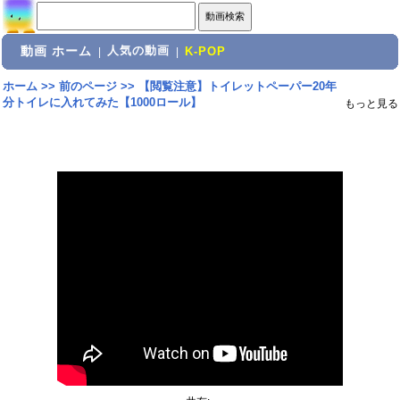
動画 ホーム
人気の動画
|
|
K-POP
ホーム
>>
前のページ
>>
【閲覧注意】トイレットペーパー20年
分トイレに入れてみた【1000ロール】
もっと見る