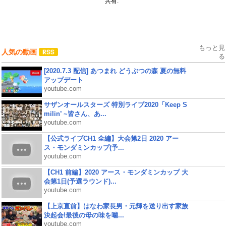
共有:
もっと見
人気の動画
る
[2020.7.3 配信] あつまれ どうぶつの森 夏の無料
アップデート
youtube.com
サザンオールスターズ 特別ライブ2020「Keep S
milin’ ~皆さん、あ...
youtube.com
【公式ライブCH1 全編】大会第2日 2020 アー
ス・モンダミンカップ(予...
youtube.com
【CH1 前編】2020 アース・モンダミンカップ 大
会第1日(予選ラウンド)...
youtube.com
【上京直前】はなわ家長男・元輝を送り出す家族
決起会!最後の母の味を噛...
youtube.com