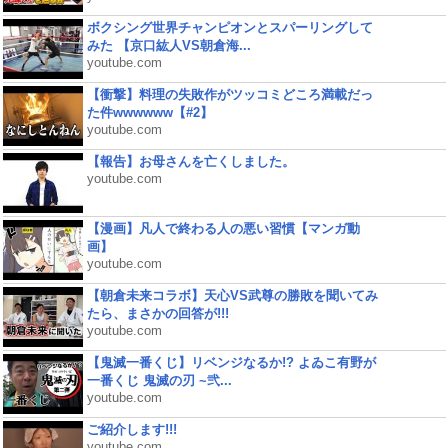
ボクシング世界チャンピオンとスパーリングして
みた 【京口紘人VS朝倉海...
youtube.com
【衝撃】料理の失敗作がツッコミどころ満載だっ
た件wwwwww【#2】
youtube.com
【報告】お母さんを亡くしました。
youtube.com
【漫画】凡人で終わる人の悪い習慣【マンガ動
画】
youtube.com
【朝倉未来コラボ】天心VS武尊の勝敗を聞いてみ
たら、まさかの回答が!!!
youtube.com
【鬼滅一番くじ】リベンジなるか!? よゐこ有野が
一番くじ 鬼滅の刃 ~弐...
youtube.com
ご紹介します!!!
youtube.com