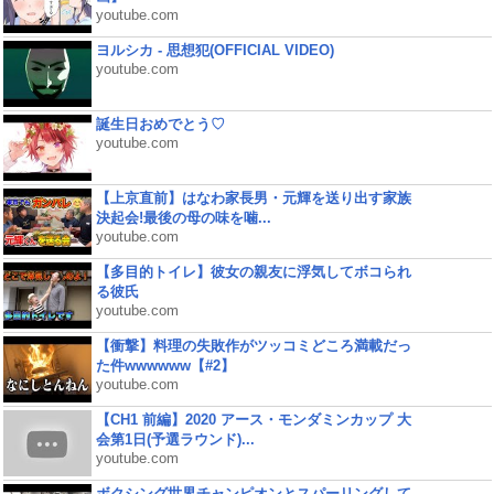
youtube.com
ヨルシカ - 思想犯(OFFICIAL VIDEO)
youtube.com
誕生日おめでとう♡
youtube.com
【上京直前】はなわ家長男・元輝を送り出す家族
決起会!最後の母の味を噛...
youtube.com
【多目的トイレ】彼女の親友に浮気してボコられ
る彼氏
youtube.com
【衝撃】料理の失敗作がツッコミどころ満載だっ
た件wwwwww【#2】
youtube.com
【CH1 前編】2020 アース・モンダミンカップ 大
会第1日(予選ラウンド)...
youtube.com
ボクシング世界チャンピオンとスパーリングして