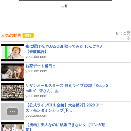
共有:
もっと見
人気の動画
る
夜に駆ける/YOASOBI 歌ってみた!しんごちん
【香取慎吾】
youtube.com
お家デート当日ゥ
youtube.com
サザンオールスターズ 特別ライブ2020「Keep S
milin’ ~皆さん、あ...
youtube.com
【公式ライブCH1 全編】大会第2日 2020 アー
ス・モンダミンカップ(予...
youtube.com
【漫画】美人なのに結婚できない女【マンガ動
画】