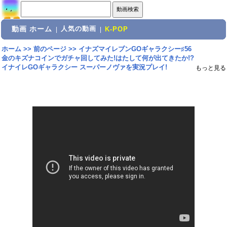
動画 ホーム
人気の動画
|
|
K-POP
ホーム
>>
前のページ
>>
イナズマイレブンGOギャラクシー♯56
金のキズナコインでガチャ回してみた!はたして何が出てきたか!?
イナイレGOギャラクシー スーパーノヴァを実況プレイ!
もっと見る