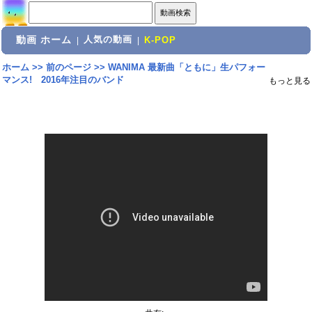
動画 ホーム
人気の動画
|
|
K-POP
ホーム
>>
前のページ
>>
WANIMA 最新曲「ともに」生パフォー
マンス! 2016年注目のバンド
もっと見る