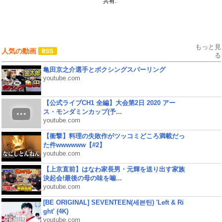
共有:
もっと見
人気の動画
る
亀田京之介選手とボクシングスパーリング
youtube.com
【公式ライブCH1 全編】大会第2日 2020 アー
ス・モンダミンカップ(予...
youtube.com
【衝撃】料理の失敗作がツッコミどころ満載だっ
た件wwwwww【#2】
youtube.com
【上京直前】はなわ家長男・元輝を送り出す家族
決起会!最後の母の味を噛...
youtube.com
[BE ORIGINAL] SEVENTEEN(세븐틴) 'Left & Ri
ght' (4K)
youtube.com