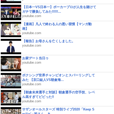
【日本一VS日本一】ポーカープロが人生を賭けて
ガチで勝負してみた!!!!!!...
youtube.com
【漫画】凡人で終わる人の悪い習慣【マンガ動
画】
youtube.com
【報告】お母さんを亡くしました。
youtube.com
お家デート当日ゥ
youtube.com
ボクシング世界チャンピオンとスパーリングして
みた 【京口紘人VS朝倉海...
youtube.com
【朝倉未来選手と対談】朝倉選手の空手技、レベ
ル高すぎてビビった!!
youtube.com
サザンオールスターズ 特別ライブ2020「Keep S
milin’ ~皆さん、あ...