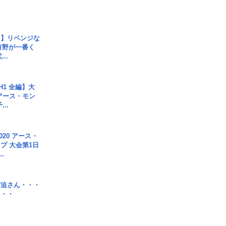
じ】リベンジな
こ有野が一番く
..
H1 全編】大
 アース・モン
..
020 アース・
プ 大会第1日
.
宮迫さん・・・
・・・