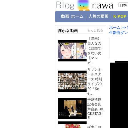
動画 ホーム
人気の動画
|
|
K-POP
ホーム
>>
浮かぶ 動画
もっと見る
生新曲ダン
【漫画】
美人なの
に結婚で
きない女
【マン
ガ...
サザンオ
ールスタ
ーズ 特別
ライブ20
20「Ke
e...
手越祐也
記者会見
舞台裏 BA
CKSTAG
E
誕生日お