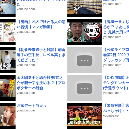
た...
youtube.com
youtube.com
【漫画】凡人で終わる人の悪
【鬼滅一番く
い習慣【マンガ動画】
るか!? よゐ
youtube.com
じ 鬼滅の刃 ~弐.
youtube.com
【朝倉未来選手と対談】朝倉
【公式ライブC
選手の空手技、レベル高すぎ
会第2日 2020
てビビった!!
ダミンカップ(予.
youtube.com
youtube.com
金太郎選手と総合対決!京之
【CH1 前編】2
介が腕十字を決める!?【プロ
モンダミンカッ
ボクサーvs総合...
(予選ラウンド)..
youtube.com
youtube.com
お家デート当日ゥ
【緊急対談】
youtube.com
ぶっちゃけ・
youtube.com