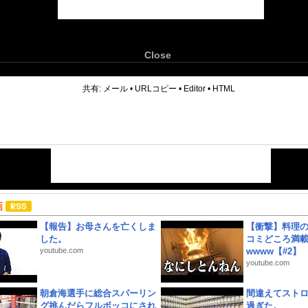
Close
6
共有:
メール
•
URLコピー
•
Editor
•
HTML
画
【報告】お母さんを亡くしま
【衝撃】料理
した。
コミどころ満載
youtube.com
wwww【#2】
youtube.com
朝倉海選手に総合スパーリン
間違えてスト
グ挑んだらフルボッコにされ
過ぎた。