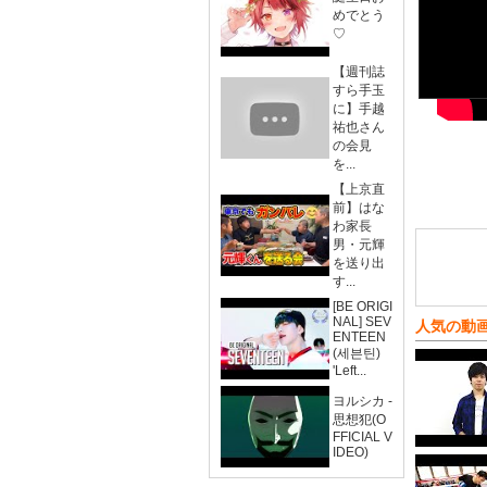
めでとう
♡
【週刊誌
すら手玉
に】手越
祐也さん
の会見
を...
【上京直
前】はな
わ家長
男・元輝
を送り出
す...
[BE ORIGI
NAL] SEV
人気の動
ENTEEN
(세븐틴)
'Left...
ヨルシカ -
思想犯(O
FFICIAL V
IDEO)