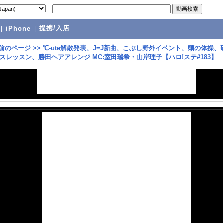
提携/入店
|
iPhone
|
前のページ
>>
℃-ute解散発表、J=J新曲、こぶし野外イベント、頭の体操、
スレッスン、勝田ヘアアレンジ MC:室田瑞希・山岸理子【ハロ!ステ#183】