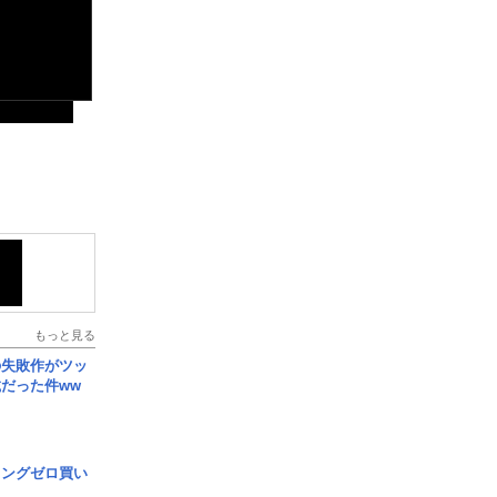
もっと見る
の失敗作がツッ
だった件ww
ロングゼロ買い