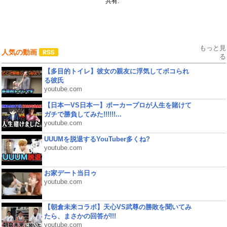
共有:
もっと見
人気の動画
る
【多目的トイレ】彼女の親友に浮気してボコられ
る彼氏
youtube.com
【日本一VS日本一】ポーカープロが人生を賭けて
ガチで勝負してみた!!!!!!...
youtube.com
UUUMを脱退するYouTuber多くね?
youtube.com
お家デート当日ゥ
youtube.com
【朝倉未来コラボ】天心VS武尊の勝敗を聞いてみ
たら、まさかの回答が!!!
youtube.com