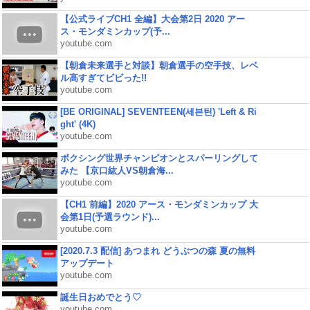
【公式ライブCH1 全編】大会第2日 2020 アー
ス・モンダミンカップ(予...
youtube.com
【朝倉未来選手と対談】朝倉選手の空手技、レベ
ル高すぎてビビった!!
youtube.com
[BE ORIGINAL] SEVENTEEN(세븐틴) 'Left & Ri
ght' (4K)
youtube.com
ボクシング世界チャンピオンとスパーリングして
みた 【京口紘人VS朝倉海...
youtube.com
【CH1 前編】2020 アース・モンダミンカップ 大
会第1日(予選ラウンド)...
youtube.com
[2020.7.3 配信] あつまれ どうぶつの森 夏の無料
アップデート
youtube.com
誕生日おめでとう♡
youtube.com