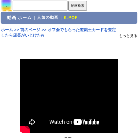
動画 ホーム
人気の動画
|
|
K-POP
ホーム
>>
前のページ
>>
オフ会でもらった遊戯王カードを査定
したら店長がいじけたw
もっと見る