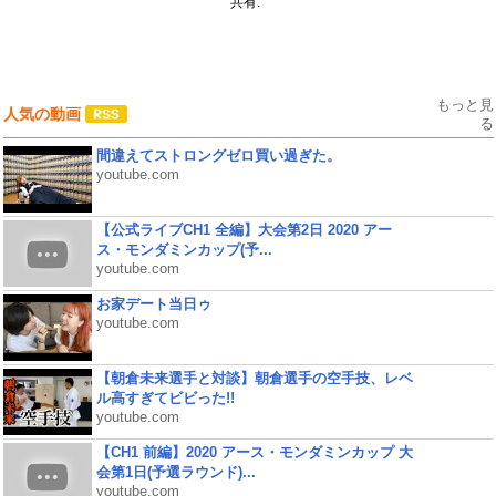
共有:
もっと見
人気の動画
る
間違えてストロングゼロ買い過ぎた。
youtube.com
【公式ライブCH1 全編】大会第2日 2020 アー
ス・モンダミンカップ(予...
youtube.com
お家デート当日ゥ
youtube.com
【朝倉未来選手と対談】朝倉選手の空手技、レベ
ル高すぎてビビった!!
youtube.com
【CH1 前編】2020 アース・モンダミンカップ 大
会第1日(予選ラウンド)...
youtube.com