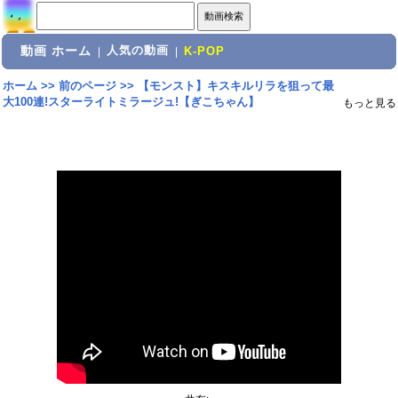
動画 ホーム
人気の動画
|
|
K-POP
ホーム
>>
前のページ
>>
【モンスト】キスキルリラを狙って最
大100連!スターライトミラージュ!【ぎこちゃん】
もっと見る