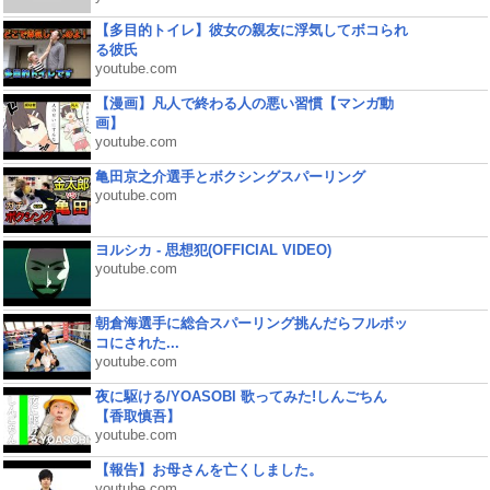
【多目的トイレ】彼女の親友に浮気してボコられ
る彼氏
youtube.com
【漫画】凡人で終わる人の悪い習慣【マンガ動
画】
youtube.com
亀田京之介選手とボクシングスパーリング
youtube.com
ヨルシカ - 思想犯(OFFICIAL VIDEO)
youtube.com
朝倉海選手に総合スパーリング挑んだらフルボッ
コにされた...
youtube.com
夜に駆ける/YOASOBI 歌ってみた!しんごちん
【香取慎吾】
youtube.com
【報告】お母さんを亡くしました。
youtube.com