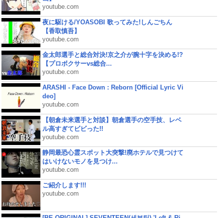
youtube.com
夜に駆ける/YOASOBI 歌ってみた!しんごちん
【香取慎吾】
youtube.com
金太郎選手と総合対決!京之介が腕十字を決める!?
【プロボクサーvs総合...
youtube.com
ARASHI - Face Down : Reborn [Official Lyric Vi
deo]
youtube.com
【朝倉未来選手と対談】朝倉選手の空手技、レベ
ル高すぎてビビった!!
youtube.com
静岡最恐心霊スポット大突撃!廃ホテルで見つけて
はいけないモノを見つけ...
youtube.com
ご紹介します!!!
youtube.com
[BE ORIGINAL] SEVENTEEN(세븐틴) 'Left & Ri