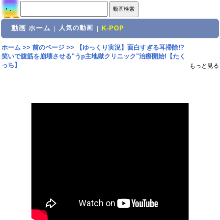
動画 ホーム
人気の動画
|
|
K-POP
ホーム
>>
前のページ
>>
【ゆっくり実況】面白すぎる耳掃除!?
笑いで腹筋を崩壊させる"うp主地獄クリニック"治療開始!【たく
っち】
もっと見る