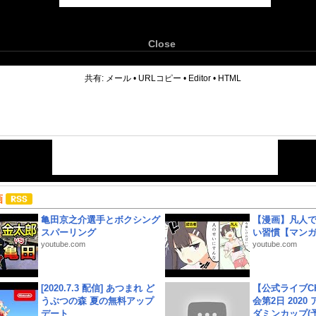
Close
6
共有:
メール
•
URLコピー
•
Editor
•
HTML
画
亀田京之介選手とボクシング
【漫画】凡人
スパーリング
い習慣【マン
youtube.com
youtube.com
[2020.7.3 配信] あつまれ ど
【公式ライブC
うぶつの森 夏の無料アップ
会第2日 2020
デート
ダミンカップ(予.