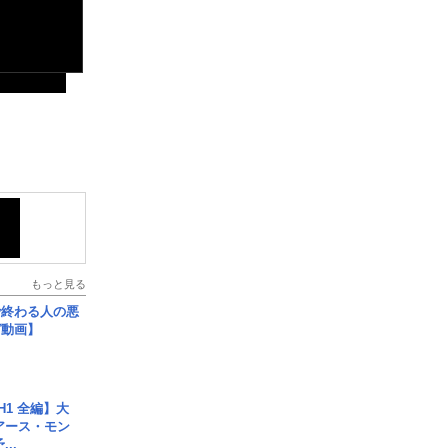
もっと見る
で終わる人の悪
ガ動画】
H1 全編】大
 アース・モン
..