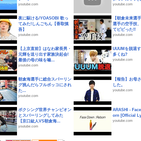
youtube.com
youtube.com
夜に駆ける/YOASOBI 歌っ
【朝倉未来選
てみた!しんごちん【香取慎
選手の空手技
吾】
てビビった!!
youtube.com
youtube.com
【上京直前】はなわ家長男・
UUUMを脱退する
元輝を送り出す家族決起会!
多くね?
最後の母の味を噛...
youtube.com
youtube.com
朝倉海選手に総合スパーリン
【報告】お母
グ挑んだらフルボッコにされ
した。
た...
youtube.com
youtube.com
ボクシング世界チャンピオン
ARASHI - Face
とスパーリングしてみた
orn [Official L
【京口紘人VS朝倉海...
youtube.com
youtube.com