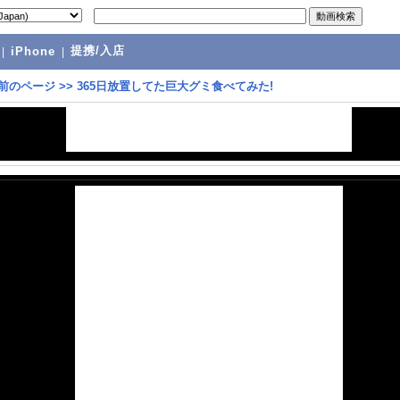
提携/入店
|
iPhone
|
前のページ
>>
365日放置してた巨大グミ食べてみた!