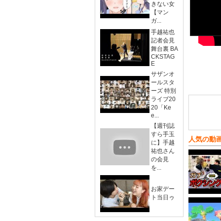
きない女
【マン
ガ...
手越祐也
記者会見
舞台裏 BA
CKSTAG
E
サザンオ
ールスタ
ーズ 特別
ライブ20
20「Ke
e...
【週刊誌
すら手玉
人気の動
に】手越
祐也さん
の会見
を...
お家デー
ト当日ゥ