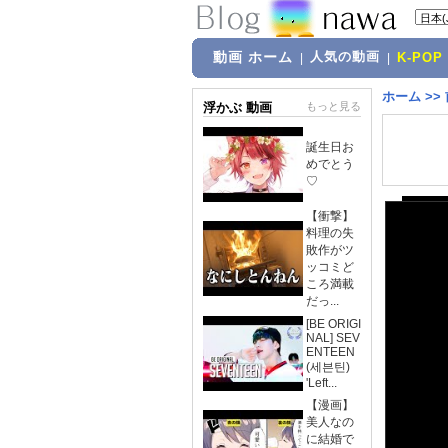
動画 ホーム
人気の動画
|
|
K-POP
ホーム
>>
浮かぶ 動画
もっと見る
誕生日お
めでとう
♡
【衝撃】
料理の失
敗作がツ
ッコミど
ころ満載
だっ...
[BE ORIGI
NAL] SEV
ENTEEN
(세븐틴)
'Left...
【漫画】
美人なの
に結婚で