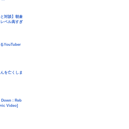
手と対談】朝倉
、レベル高すぎ
YouTuber
さんを亡くしま
 Down : Reb
yric Video]