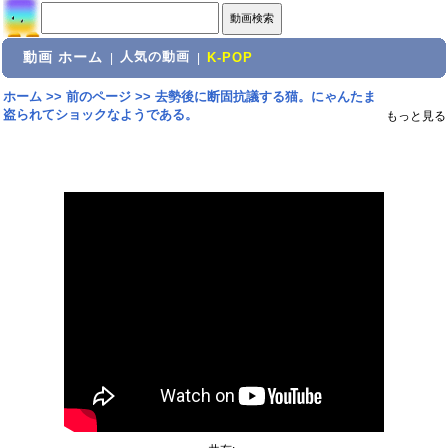
動画 ホーム
人気の動画
|
|
K-POP
ホーム
>>
前のページ
>>
去勢後に断固抗議する猫。にゃんたま
盗られてショックなようである。
もっと見る