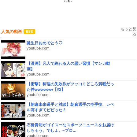
共有:
もっと見
人気の動画
る
誕生日おめでとう♡
youtube.com
【漫画】凡人で終わる人の悪い習慣【マンガ動
画】
youtube.com
【衝撃】料理の失敗作がツッコミどころ満載だっ
た件wwwwww【#2】
youtube.com
【朝倉未来選手と対談】朝倉選手の空手技、レベ
ル高すぎてビビった!!
youtube.com
石橋貴明がゴイスーなスポーツニュースをお届け
しちゃう、でしょ。~プロ...
youtube.com