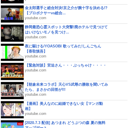
金太郎選手と総合対決!京之介が腕十字を決める!?
【プロボクサーvs総合...
youtube.com
静岡最恐心霊スポット大突撃!廃ホテルで見つけて
はいけないモノを見つけ...
youtube.com
夜に駆ける/YOASOBI 歌ってみた!しんごちん
【香取慎吾】
youtube.com
【緊急対談】宮迫さん・・・ぶっちゃけ・・・・
youtube.com
【朝倉未来コラボ】天心VS武尊の勝敗を聞いてみ
たら、まさかの回答が!!!
youtube.com
【漫画】美人なのに結婚できない女【マンガ動
画】
youtube.com
[2020.7.3 配信] あつまれ どうぶつの森 夏の無料
アップデート