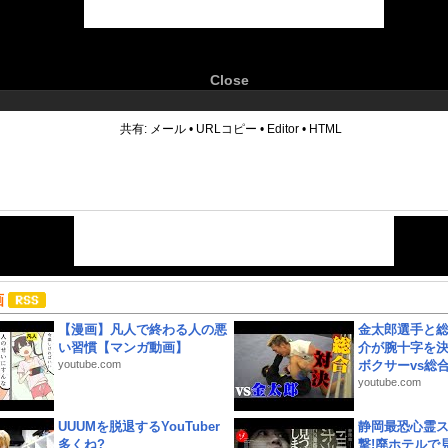
Close
6
共有:
メール
•
URLコピー
•
Editor
•
HTML
画
【漫画】凡人で終わる人の悪
金太郎選手と総
い習慣【マンガ動画】
介が腕十字を決
youtube.com
ボクサーvs総合.
youtube.com
UUUMを脱退するYouTuber
静岡最恐心霊
多くね?
撃!廃ホテルで