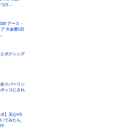
け...
020 アース・
プ 大会第1日
.
手とボクシング
総合スパーリン
ルボッコにされ
ボ】天心VS
聞いてみたら、
!!