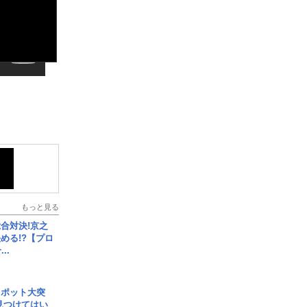
もっと見る
合対決!京之
める!?【プロ
..
スポット大突
見つけてはい