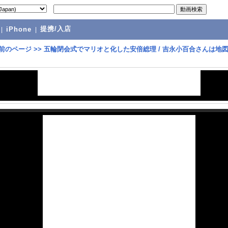
提携/入店
|
iPhone
|
前のページ
>>
五輪閉会式でマリオと化した安倍総理 / 吉永小百合さんは地