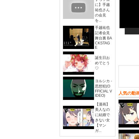
に】手越
祐也さん
の会見
を...
手越祐也
記者会見
舞台裏 BA
CKSTAG
E
誕生日お
めでとう
♡
ヨルシカ -
思想犯(O
FFICIAL V
人気の動
IDEO)
【漫画】
美人なの
に結婚で
きない女
【マン
ガ...