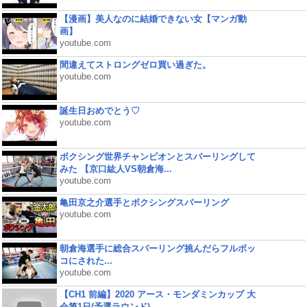
【漫画】美人なのに結婚できない女【マンガ動
画】
youtube.com
間違えてストロングゼロ買い過ぎた。
youtube.com
誕生日おめでとう♡
youtube.com
ボクシング世界チャンピオンとスパーリングして
みた 【京口紘人VS朝倉海...
youtube.com
亀田京之介選手とボクシングスパーリング
youtube.com
朝倉海選手に総合スパーリング挑んだらフルボッ
コにされた...
youtube.com
【CH1 前編】2020 アース・モンダミンカップ 大
会第1日(予選ラウンド)...