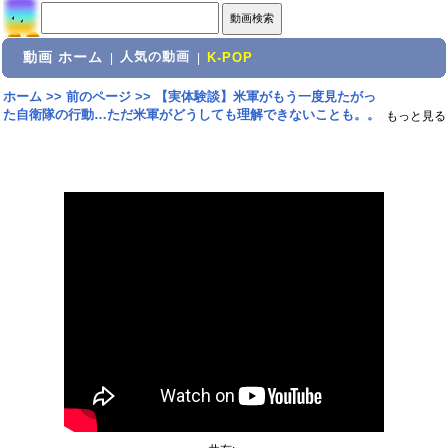
動画 ホーム
人気の動画
|
|
K-POP
ホーム
>>
前のページ
>>
【実体験談】米軍がもう一度見たがっ
た自衛隊の行動…ただ米軍がどうしても理解できないことも。。
もっと見る