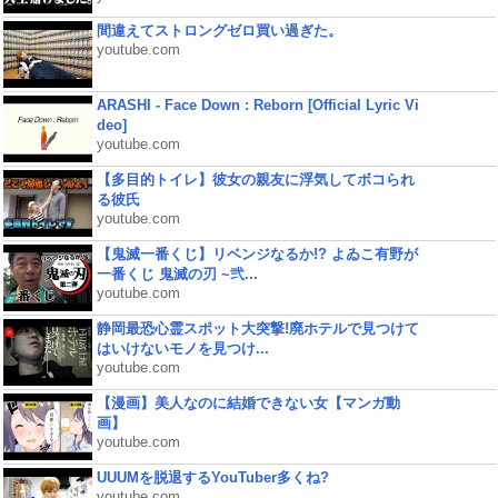
間違えてストロングゼロ買い過ぎた。
youtube.com
ARASHI - Face Down : Reborn [Official Lyric Vi
deo]
youtube.com
【多目的トイレ】彼女の親友に浮気してボコられ
る彼氏
youtube.com
【鬼滅一番くじ】リベンジなるか!? よゐこ有野が
一番くじ 鬼滅の刃 ~弐...
youtube.com
静岡最恐心霊スポット大突撃!廃ホテルで見つけて
はいけないモノを見つけ...
youtube.com
【漫画】美人なのに結婚できない女【マンガ動
画】
youtube.com
UUUMを脱退するYouTuber多くね?
youtube.com