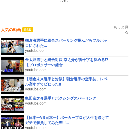
共有:
もっと見
人気の動画
る
朝倉海選手に総合スパーリング挑んだらフルボッ
コにされた...
youtube.com
金太郎選手と総合対決!京之介が腕十字を決める!?
【プロボクサーvs総合...
youtube.com
【朝倉未来選手と対談】朝倉選手の空手技、レベ
ル高すぎてビビった!!
youtube.com
亀田京之介選手とボクシングスパーリング
youtube.com
【日本一VS日本一】ポーカープロが人生を賭けて
ガチで勝負してみた!!!!!!...
youtube.com