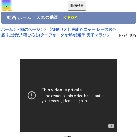
動画 ホーム
人気の動画
|
|
K-POP
ホーム
>>
前のページ
>>
【NHKリオ】完走だニャー!レース後も
盛り上げた! 猫ひろし(クニアキ・タキザキ)選手 男子マラソン
もっと見る