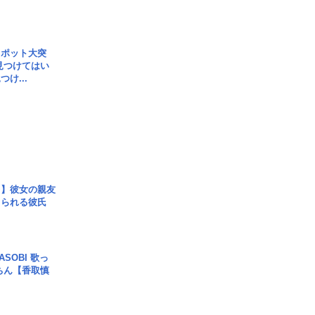
スポット大突
見つけてはい
け...
レ】彼女の親友
コられる彼氏
SOBI 歌っ
ちん【香取慎