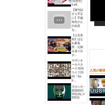
(세븐틴)
'Left...
【週刊誌
すら手玉
に】手越
祐也さん
の会見
を...
【上京直
前】はな
わ家長
男・元輝
を送り出
す...
サザンオ
ールスタ
ーズ 特別
人気の動
ライブ20
20「Ke
e...
ヨルシカ -
思想犯(O
FFICIAL V
IDEO)