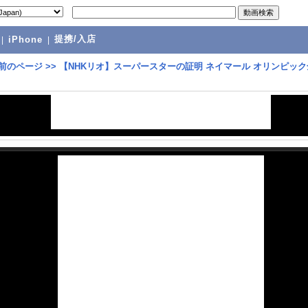
提携/入店
|
iPhone
|
前のページ
>>
【NHKリオ】スーパースターの証明 ネイマール オリンピック