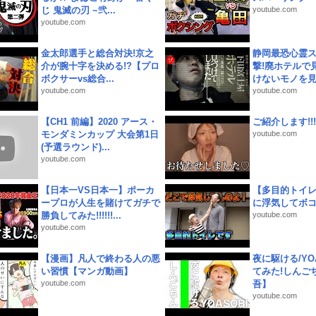
じ 鬼滅の刃 ~弐...
youtube.com
youtube.com
金太郎選手と総合対決!京之
静岡最恐心霊
介が腕十字を決める!?【プロ
撃!廃ホテルで
ボクサーvs総合...
けないモノを見つ
youtube.com
youtube.com
【CH1 前編】2020 アース・
ご紹介します!!!
モンダミンカップ 大会第1日
youtube.com
(予選ラウンド)...
youtube.com
【日本一VS日本一】ポーカ
【多目的トイ
ープロが人生を賭けてガチで
に浮気してボ
勝負してみた!!!!!!...
youtube.com
youtube.com
【漫画】凡人で終わる人の悪
夜に駆ける/YOA
い習慣【マンガ動画】
てみた!しんご
youtube.com
吾】
youtube.com