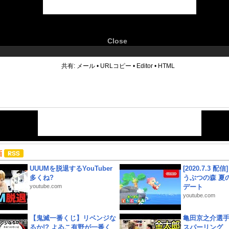
Close
6
共有:
メール
•
URLコピー
•
Editor
•
HTML
画
UUUMを脱退するYouTuber
[2020.7.3 配
多くね?
うぶつの森 夏
youtube.com
デート
youtube.com
【鬼滅一番くじ】リベンジな
亀田京之介選
るか!? よゐこ有野が一番く
スパーリング