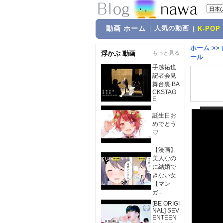
動画 ホーム
人気の動画
|
|
K-POP
ホーム
>>
浮かぶ 動画
もっと見る
ール
手越祐也
記者会見
舞台裏 BA
CKSTAG
E
誕生日お
めでとう
♡
【漫画】
美人なの
に結婚で
きない女
【マン
ガ...
[BE ORIGI
NAL] SEV
ENTEEN