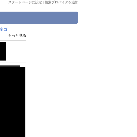
スタートページに設定
|
検索プロバイダを追加
全ゴ
もっと見る