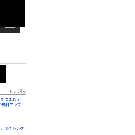
もっと見る
信] あつまれ ど
の無料アップ
手とボクシング