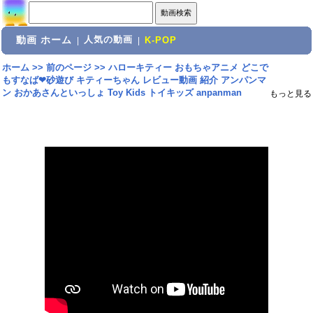
動画 ホーム
人気の動画
|
|
K-POP
ホーム
>>
前のページ
>>
ハローキティー おもちゃアニメ どこで
もすなば❤砂遊び キティーちゃん レビュー動画 紹介 アンパンマ
ン おかあさんといっしょ Toy Kids トイキッズ anpanman
もっと見る