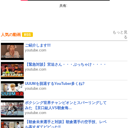
共有:
もっと見
人気の動画
る
ご紹介します!!!
youtube.com
【緊急対談】宮迫さん・・・ぶっちゃけ・・・・
youtube.com
UUUMを脱退するYouTuber多くね?
youtube.com
ボクシング世界チャンピオンとスパーリングして
みた 【京口紘人VS朝倉海...
youtube.com
【朝倉未来選手と対談】朝倉選手の空手技、レベ
ル高すぎてビビった!!