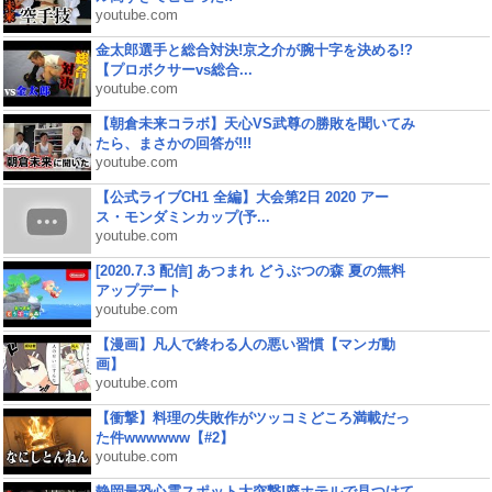
youtube.com
金太郎選手と総合対決!京之介が腕十字を決める!?
【プロボクサーvs総合...
youtube.com
【朝倉未来コラボ】天心VS武尊の勝敗を聞いてみ
たら、まさかの回答が!!!
youtube.com
【公式ライブCH1 全編】大会第2日 2020 アー
ス・モンダミンカップ(予...
youtube.com
[2020.7.3 配信] あつまれ どうぶつの森 夏の無料
アップデート
youtube.com
【漫画】凡人で終わる人の悪い習慣【マンガ動
画】
youtube.com
【衝撃】料理の失敗作がツッコミどころ満載だっ
た件wwwwww【#2】
youtube.com
静岡最恐心霊スポット大突撃!廃ホテルで見つけて