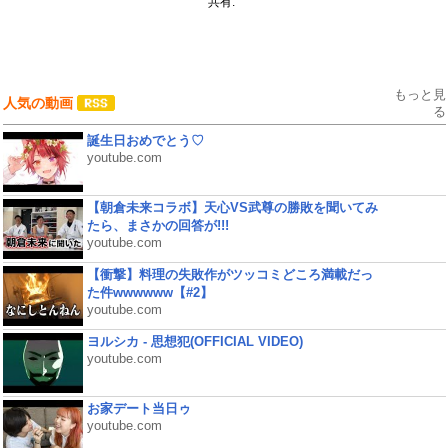
共有:
もっと見
人気の動画
る
誕生日おめでとう♡
youtube.com
【朝倉未来コラボ】天心VS武尊の勝敗を聞いてみ
たら、まさかの回答が!!!
youtube.com
【衝撃】料理の失敗作がツッコミどころ満載だっ
た件wwwwww【#2】
youtube.com
ヨルシカ - 思想犯(OFFICIAL VIDEO)
youtube.com
お家デート当日ゥ
youtube.com