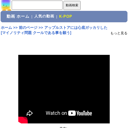
動画 ホーム
人気の動画
|
|
K-POP
ホーム
>>
前のページ
>>
アップルストアには心底ガッカリした
[マイノリティ問題 クールである事を願う]
もっと見る