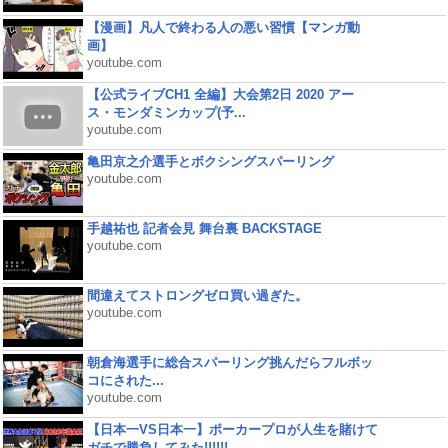
【漫画】凡人で終わる人の悪い習慣【マンガ動
画】
youtube.com
【公式ライブCH1 全編】大会第2日 2020 アー
ス・モンダミンカップ(予...
youtube.com
亀田京之介選手とボクシングスパーリング
youtube.com
手越祐也 記者会見 舞台裏 BACKSTAGE
youtube.com
間違えてストロングゼロ買い過ぎた。
youtube.com
朝倉海選手に総合スパーリング挑んだらフルボッ
コにされた...
youtube.com
【日本一VS日本一】ポーカープロが人生を賭けて
ガチで勝負してみた!!!!!!...