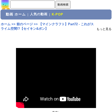
動画 ホーム
人気の動画
|
|
K-POP
ホーム
>>
前のページ
>>
【マインクラフト】Part72 - これがス
ライム空間!?【セイキン&ポン】
もっと見る