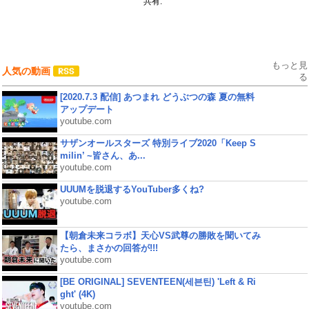
共有:
もっと見
人気の動画
る
[2020.7.3 配信] あつまれ どうぶつの森 夏の無料
アップデート
youtube.com
サザンオールスターズ 特別ライブ2020「Keep S
milin’ ~皆さん、あ...
youtube.com
UUUMを脱退するYouTuber多くね?
youtube.com
【朝倉未来コラボ】天心VS武尊の勝敗を聞いてみ
たら、まさかの回答が!!!
youtube.com
[BE ORIGINAL] SEVENTEEN(세븐틴) 'Left & Ri
ght' (4K)
youtube.com