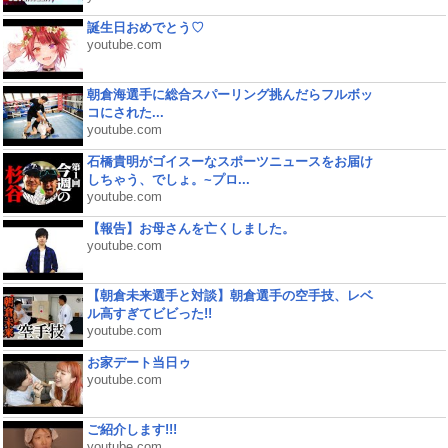
誕生日おめでとう♡
youtube.com
朝倉海選手に総合スパーリング挑んだらフルボッ
コにされた...
youtube.com
石橋貴明がゴイスーなスポーツニュースをお届け
しちゃう、でしょ。~プロ...
youtube.com
【報告】お母さんを亡くしました。
youtube.com
【朝倉未来選手と対談】朝倉選手の空手技、レベ
ル高すぎてビビった!!
youtube.com
お家デート当日ゥ
youtube.com
ご紹介します!!!
youtube.com