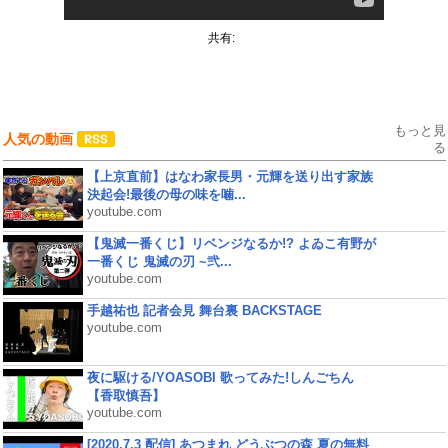
共有:
もっと見
人気の動画
る
【上京直前】はなわ家長男・元輝を送り出す家族
決起会!最後の母の味を噛...
youtube.com
【鬼滅一番くじ】リベンジなるか!? よゐこ有野が
一番くじ 鬼滅の刃 ~弐...
youtube.com
手越祐也 記者会見 舞台裏 BACKSTAGE
youtube.com
夜に駆ける/YOASOBI 歌ってみた!しんごちん
【香取慎吾】
youtube.com
[2020.7.3 配信] あつまれ どうぶつの森 夏の無料