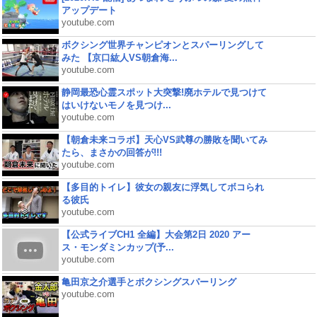
アップデート
youtube.com
ボクシング世界チャンピオンとスパーリングして
みた 【京口紘人VS朝倉海...
youtube.com
静岡最恐心霊スポット大突撃!廃ホテルで見つけて
はいけないモノを見つけ...
youtube.com
【朝倉未来コラボ】天心VS武尊の勝敗を聞いてみ
たら、まさかの回答が!!!
youtube.com
【多目的トイレ】彼女の親友に浮気してボコられ
る彼氏
youtube.com
【公式ライブCH1 全編】大会第2日 2020 アー
ス・モンダミンカップ(予...
youtube.com
亀田京之介選手とボクシングスパーリング
youtube.com