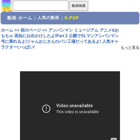
動画 ホーム
人気の動画
|
|
K-POP
ホーム
>>
前のページ
>>
アンパンマン ミュージアム アニメ&お
もちゃ 高知にお出かけしたよ!Part 2 公園でSLマンアンパンマン
号に乗れるよ!ジャムおじさんのパン工場だってあるよ! 人気キャ
ラクターいっぱい!
もっと見る