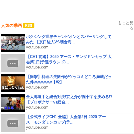
もっと見
人気の動画
る
ボクシング世界チャンピオンとスパーリングして
みた 【京口紘人VS朝倉海...
youtube.com
【CH1 前編】2020 アース・モンダミンカップ 大
会第1日(予選ラウンド)...
youtube.com
【衝撃】料理の失敗作がツッコミどころ満載だっ
た件wwwwww【#2】
youtube.com
金太郎選手と総合対決!京之介が腕十字を決める!?
【プロボクサーvs総合...
youtube.com
【公式ライブCH1 全編】大会第2日 2020 アー
ス・モンダミンカップ(予...
youtube.com