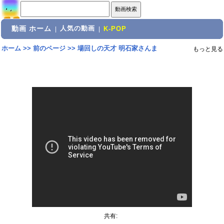
動画 ホーム
人気の動画
|
|
K-POP
ホーム
>>
前のページ
>>
場回しの天才 明石家さんま
もっと見る
共有: