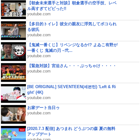
【朝倉未来選手と対談】朝倉選手の空手技、レベ
ル高すぎてビビった!!
youtube.com
【多目的トイレ】彼女の親友に浮気してボコられ
る彼氏
youtube.com
【鬼滅一番くじ】リベンジなるか!? よゐこ有野が
一番くじ 鬼滅の刃 ~弐...
youtube.com
【緊急対談】宮迫さん・・・ぶっちゃけ・・・・
youtube.com
[BE ORIGINAL] SEVENTEEN(세븐틴) 'Left & Ri
ght' (4K)
youtube.com
お家デート当日ゥ
youtube.com
[2020.7.3 配信] あつまれ どうぶつの森 夏の無料
アップデート
youtube.com