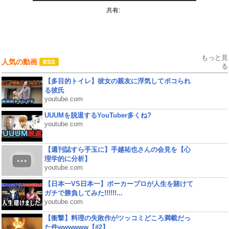
共有:
もっと見
人気の動画
る
【多目的トイレ】彼女の親友に浮気してボコられ
る彼氏
youtube.com
UUUMを脱退するYouTuber多くね?
youtube.com
【週刊誌すら手玉に】手越祐也さんの会見を【心
理学的に分析】
youtube.com
【日本一VS日本一】ポーカープロが人生を賭けて
ガチで勝負してみた!!!!!!...
youtube.com
【衝撃】料理の失敗作がツッコミどころ満載だっ
た件wwwwww【#2】