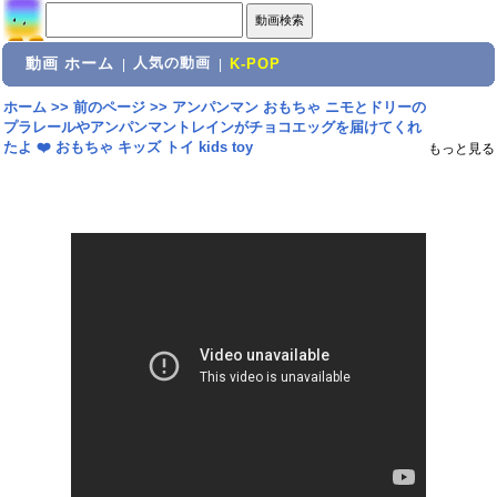
動画 ホーム
人気の動画
|
|
K-POP
ホーム
>>
前のページ
>>
アンパンマン おもちゃ ニモとドリーの
プラレールやアンパンマントレインがチョコエッグを届けてくれ
たよ ❤️ おもちゃ キッズ トイ kids toy
もっと見る