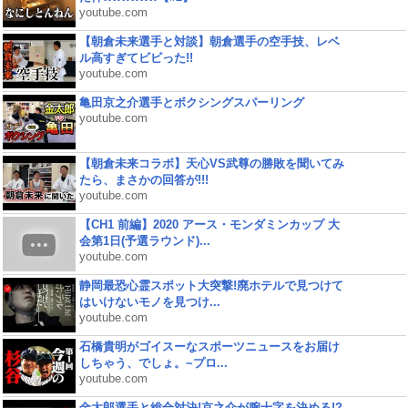
youtube.com
【朝倉未来選手と対談】朝倉選手の空手技、レベ
ル高すぎてビビった!!
youtube.com
亀田京之介選手とボクシングスパーリング
youtube.com
【朝倉未来コラボ】天心VS武尊の勝敗を聞いてみ
たら、まさかの回答が!!!
youtube.com
【CH1 前編】2020 アース・モンダミンカップ 大
会第1日(予選ラウンド)...
youtube.com
静岡最恐心霊スポット大突撃!廃ホテルで見つけて
はいけないモノを見つけ...
youtube.com
石橋貴明がゴイスーなスポーツニュースをお届け
しちゃう、でしょ。~プロ...
youtube.com
金太郎選手と総合対決!京之介が腕十字を決める!?