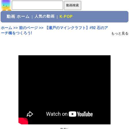
動画 ホーム
人気の動画
|
|
K-POP
ホーム
>>
前のページ
>>
【瀬戸のマインクラフト】#92 石のア
ーチ橋をつくろう!
もっと見る