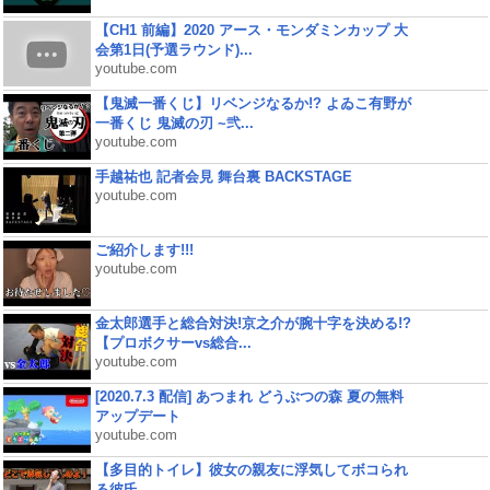
【CH1 前編】2020 アース・モンダミンカップ 大
会第1日(予選ラウンド)...
youtube.com
【鬼滅一番くじ】リベンジなるか!? よゐこ有野が
一番くじ 鬼滅の刃 ~弐...
youtube.com
手越祐也 記者会見 舞台裏 BACKSTAGE
youtube.com
ご紹介します!!!
youtube.com
金太郎選手と総合対決!京之介が腕十字を決める!?
【プロボクサーvs総合...
youtube.com
[2020.7.3 配信] あつまれ どうぶつの森 夏の無料
アップデート
youtube.com
【多目的トイレ】彼女の親友に浮気してボコられ
る彼氏