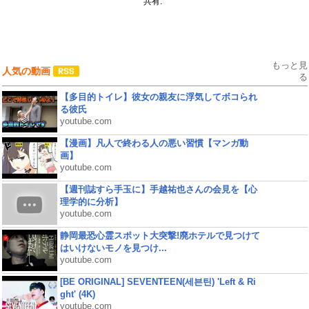
共有:
もっと見
人気の動画
る
【多目的トイレ】彼女の親友に浮気してボコられ
る彼氏
youtube.com
【漫画】凡人で終わる人の悪い習慣【マンガ動
画】
youtube.com
【週刊誌すら手玉に】手越祐也さんの会見を【心
理学的に分析】
youtube.com
静岡最恐心霊スポット大突撃!廃ホテルで見つけて
はいけないモノを見つけ...
youtube.com
[BE ORIGINAL] SEVENTEEN(세븐틴) 'Left & Ri
ght' (4K)
youtube.com