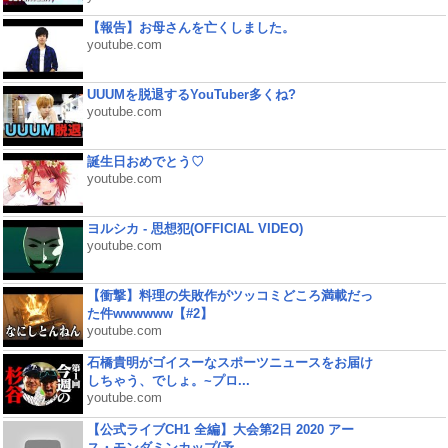
【報告】お母さんを亡くしました。
youtube.com
UUUMを脱退するYouTuber多くね?
youtube.com
誕生日おめでとう♡
youtube.com
ヨルシカ - 思想犯(OFFICIAL VIDEO)
youtube.com
【衝撃】料理の失敗作がツッコミどころ満載だっ
た件wwwwww【#2】
youtube.com
石橋貴明がゴイスーなスポーツニュースをお届け
しちゃう、でしょ。~プロ...
youtube.com
【公式ライブCH1 全編】大会第2日 2020 アー
ス・モンダミンカップ(予...