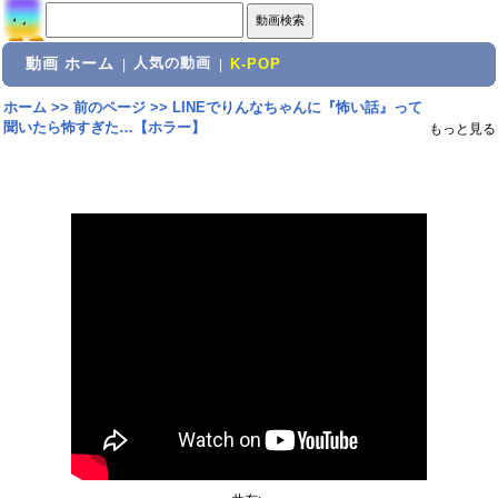
動画 ホーム
人気の動画
|
|
K-POP
ホーム
>>
前のページ
>>
LINEでりんなちゃんに『怖い話』って
聞いたら怖すぎた…【ホラー】
もっと見る