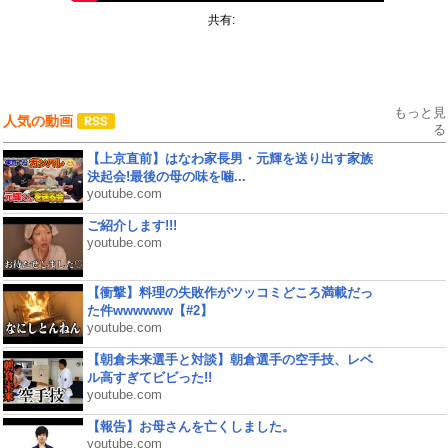
共有:
もっと見
人気の動画
る
【上京直前】はなわ家長男・元輝を送り出す家族
決起会!最後の母の味を噛...
youtube.com
ご紹介します!!!
youtube.com
【衝撃】料理の失敗作がツッコミどころ満載だっ
た件wwwwww【#2】
youtube.com
【朝倉未来選手と対談】朝倉選手の空手技、レベ
ル高すぎてビビった!!
youtube.com
【報告】お母さんを亡くしました。
youtube.com