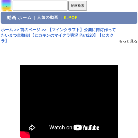
動画 ホーム
人気の動画
|
|
K-POP
ホーム
>>
前のページ
>>
【マインクラフト】公園に街灯作って
たいまつ全撤去!【ヒカキンのマイクラ実況 Part220】【ヒカク
ラ】
もっと見る