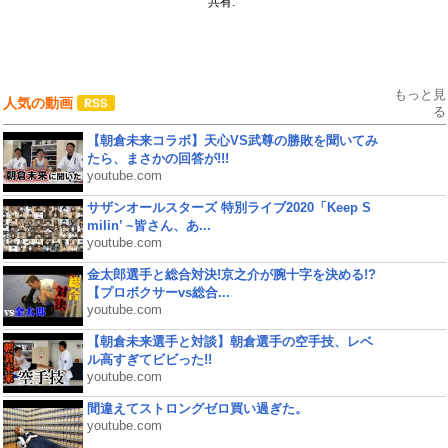
共有:
もっと見
人気の動画
る
【朝倉未来コラボ】天心VS武尊の勝敗を聞いてみ
たら、まさかの回答が!!!
youtube.com
サザンオールスターズ 特別ライブ2020「Keep S
milin’ ~皆さん、あ...
youtube.com
金太郎選手と総合対決!京之介が腕十字を決める!?
【プロボクサーvs総合...
youtube.com
【朝倉未来選手と対談】朝倉選手の空手技、レベ
ル高すぎてビビった!!
youtube.com
間違えてストロングゼロ買い過ぎた。
youtube.com