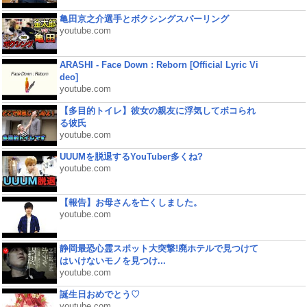
亀田京之介選手とボクシングスパーリング
youtube.com
ARASHI - Face Down : Reborn [Official Lyric Vi
deo]
youtube.com
【多目的トイレ】彼女の親友に浮気してボコられ
る彼氏
youtube.com
UUUMを脱退するYouTuber多くね?
youtube.com
【報告】お母さんを亡くしました。
youtube.com
静岡最恐心霊スポット大突撃!廃ホテルで見つけて
はいけないモノを見つけ...
youtube.com
誕生日おめでとう♡
youtube.com