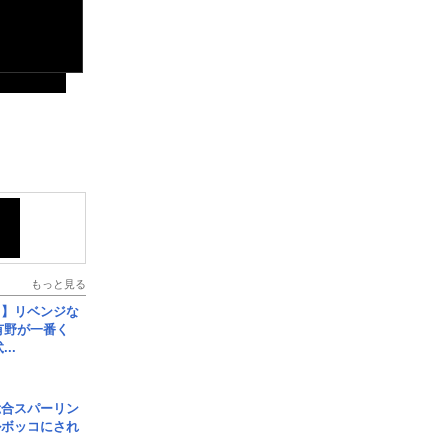
もっと見る
じ】リベンジな
こ有野が一番く
..
総合スパーリン
ルボッコにされ