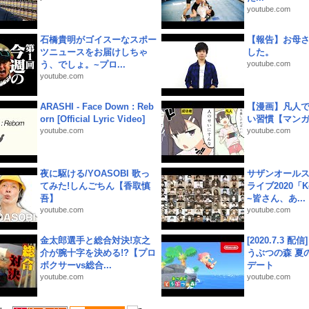
youtube.com
石橋貴明がゴイスーなスポー
【報告】お母
ツニュースをお届けしちゃ
した。
う、でしょ。~プロ...
youtube.com
youtube.com
ARASHI - Face Down : Reb
【漫画】凡人
orn [Official Lyric Video]
い習慣【マン
youtube.com
youtube.com
夜に駆ける/YOASOBI 歌っ
サザンオールス
てみた!しんごちん【香取慎
ライブ2020「Kee
吾】
~皆さん、あ...
youtube.com
youtube.com
金太郎選手と総合対決!京之
[2020.7.3 配
介が腕十字を決める!?【プロ
うぶつの森 夏
ボクサーvs総合...
デート
youtube.com
youtube.com