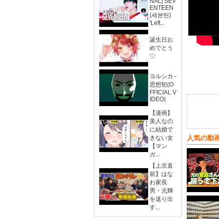
NAL] SEV
ENTEEN
(세븐틴)
'Left...
誕生日お
めでとう
♡
ヨルシカ -
思想犯(O
FFICIAL V
IDEO)
【漫画】
美人なの
に結婚で
人気の動
きない女
【マン
ガ...
【上京直
前】はな
わ家長
男・元輝
を送り出
す...