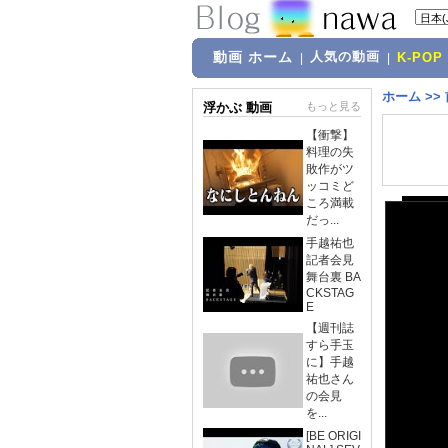
動画 ホーム
人気の動画
|
|
K-POP
ホーム
>>
浮かぶ 動画
もっと見る
【衝撃】
料理の失
敗作がツ
ッコミど
ころ満載
だっ...
手越祐也
記者会見
舞台裏 BA
CKSTAG
E
【週刊誌
すら手玉
に】手越
祐也さん
の会見
を...
[BE ORIGI