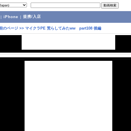
提携/入店
|
iPhone
|
前のページ
>>
マイクラPE 荒らしてみたww part108 後編