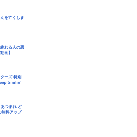
さんを亡くしま
で終わる人の悪
ガ動画】
ターズ 特別
p Smilin’
信] あつまれ ど
の無料アップ