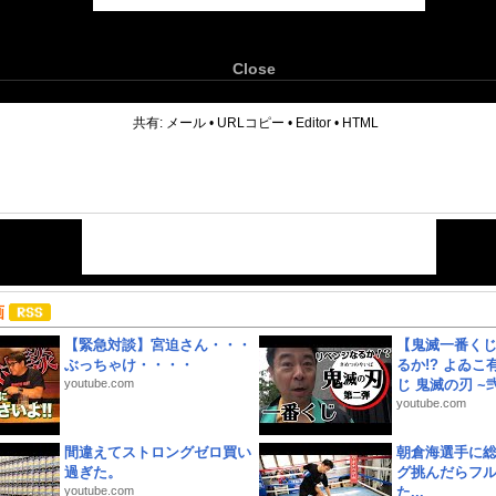
Close
6
共有:
メール
•
URLコピー
•
Editor
•
HTML
画
【緊急対談】宮迫さん・・・
【鬼滅一番く
ぶっちゃけ・・・・
るか!? よゐ
youtube.com
じ 鬼滅の刃 ~弐.
youtube.com
間違えてストロングゼロ買い
朝倉海選手に
過ぎた。
グ挑んだらフ
youtube.com
た...