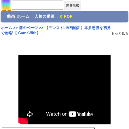
動画 ホーム
人気の動画
|
|
K-POP
ホーム
>>
前のページ
>>
【モンストLIVE配信 】本多忠勝を初見
で攻略!【 GameWith】
もっと見る