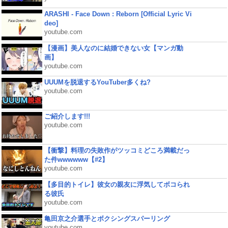
ARASHI - Face Down : Reborn [Official Lyric Vi
deo]
youtube.com
【漫画】美人なのに結婚できない女【マンガ動
画】
youtube.com
UUUMを脱退するYouTuber多くね?
youtube.com
ご紹介します!!!
youtube.com
【衝撃】料理の失敗作がツッコミどころ満載だっ
た件wwwwww【#2】
youtube.com
【多目的トイレ】彼女の親友に浮気してボコられ
る彼氏
youtube.com
亀田京之介選手とボクシングスパーリング
youtube.com