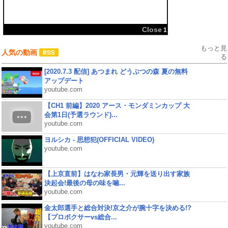
共有:
Close
1
もっと見
人気の動画
る
[2020.7.3 配信] あつまれ どうぶつの森 夏の無料
アップデート
youtube.com
【CH1 前編】2020 アース・モンダミンカップ 大
会第1日(予選ラウンド)...
youtube.com
ヨルシカ - 思想犯(OFFICIAL VIDEO)
youtube.com
【上京直前】はなわ家長男・元輝を送り出す家族
決起会!最後の母の味を噛...
youtube.com
金太郎選手と総合対決!京之介が腕十字を決める!?
【プロボクサーvs総合...
youtube.com