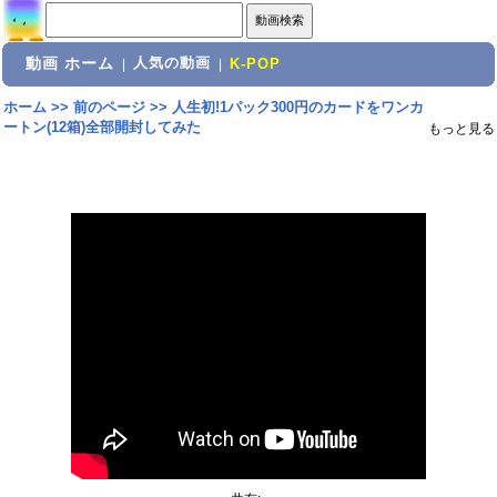
動画 ホーム
人気の動画
|
|
K-POP
ホーム
>>
前のページ
>>
人生初!1パック300円のカードをワンカ
ートン(12箱)全部開封してみた
もっと見る