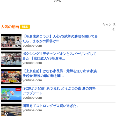
共有:
もっと見
人気の動画
る
【朝倉未来コラボ】天心VS武尊の勝敗を聞いてみ
たら、まさかの回答が!!!
youtube.com
ボクシング世界チャンピオンとスパーリングして
みた 【京口紘人VS朝倉海...
youtube.com
【上京直前】はなわ家長男・元輝を送り出す家族
決起会!最後の母の味を噛...
youtube.com
[2020.7.3 配信] あつまれ どうぶつの森 夏の無料
アップデート
youtube.com
間違えてストロングゼロ買い過ぎた。
youtube.com