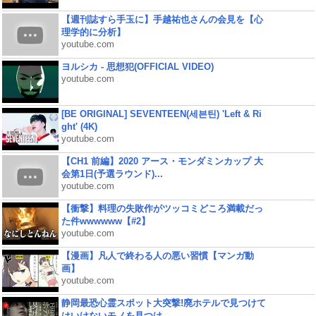
【週刊誌すら手玉に】手越祐也さんの会見を【心
理学的に分析】
youtube.com
ヨルシカ - 思想犯(OFFICIAL VIDEO)
youtube.com
[BE ORIGINAL] SEVENTEEN(세븐틴) 'Left & Ri
ght' (4K)
youtube.com
【CH1 前編】2020 アース・モンダミンカップ 大
会第1日(予選ラウンド)...
youtube.com
【衝撃】料理の失敗作がツッコミどころ満載だっ
た件wwwwww【#2】
youtube.com
【漫画】凡人で終わる人の悪い習慣【マンガ動
画】
youtube.com
静岡最恐心霊スポット大突撃!廃ホテルで見つけて
はいけないモノを見つけ...