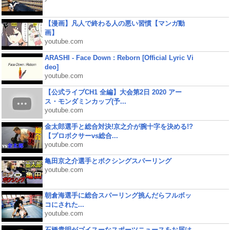
【漫画】凡人で終わる人の悪い習慣【マンガ動
画】
youtube.com
ARASHI - Face Down : Reborn [Official Lyric Vi
deo]
youtube.com
【公式ライブCH1 全編】大会第2日 2020 アー
ス・モンダミンカップ(予...
youtube.com
金太郎選手と総合対決!京之介が腕十字を決める!?
【プロボクサーvs総合...
youtube.com
亀田京之介選手とボクシングスパーリング
youtube.com
朝倉海選手に総合スパーリング挑んだらフルボッ
コにされた...
youtube.com
石橋貴明がゴイスーなスポーツニュースをお届け