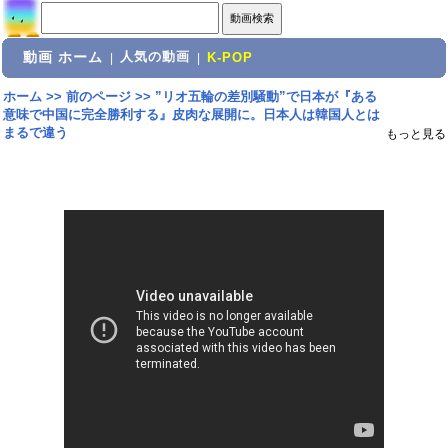
動画 ホーム
人気の動画
|
|
K-POP
ホーム
>>
前のページ
>>
”リオ五輪の差別騒動”で日本が『ある
意味で中国に完全勝利する』皮肉な展開に。日本人は韓国人とは
まるで違う
もっと見る