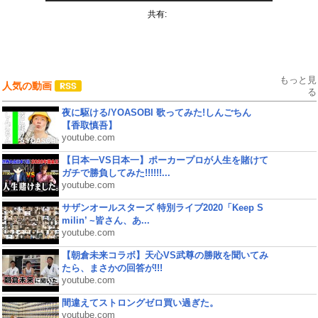
共有:
もっと見
人気の動画
る
夜に駆ける/YOASOBI 歌ってみた!しんごちん
【香取慎吾】
youtube.com
【日本一VS日本一】ポーカープロが人生を賭けて
ガチで勝負してみた!!!!!!...
youtube.com
サザンオールスターズ 特別ライブ2020「Keep S
milin’ ~皆さん、あ...
youtube.com
【朝倉未来コラボ】天心VS武尊の勝敗を聞いてみ
たら、まさかの回答が!!!
youtube.com
間違えてストロングゼロ買い過ぎた。
youtube.com