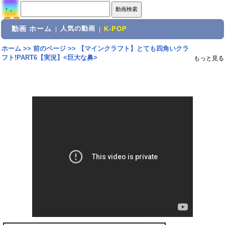
動画 ホーム
人気の動画
|
|
K-POP
ホーム
>>
前のページ
>>
【マインクラフト】とても四角いクラ
フト!PART6【実況】<巨大な鼻>
もっと見る