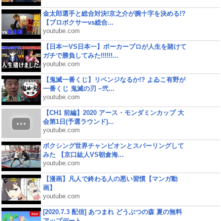
金太郎選手と総合対決!京之介が腕十字を決める!?
【プロボクサーvs総合...
youtube.com
【日本一VS日本一】ポーカープロが人生を賭けて
ガチで勝負してみた!!!!!!...
youtube.com
【鬼滅一番くじ】リベンジなるか!? よゐこ有野が
一番くじ 鬼滅の刃 ~弐...
youtube.com
【CH1 前編】2020 アース・モンダミンカップ 大
会第1日(予選ラウンド)...
youtube.com
ボクシング世界チャンピオンとスパーリングして
みた 【京口紘人VS朝倉海...
youtube.com
【漫画】凡人で終わる人の悪い習慣【マンガ動
画】
youtube.com
[2020.7.3 配信] あつまれ どうぶつの森 夏の無料
アップデート