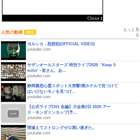
共有:
もっと見
人気の動画
る
ヨルシカ - 思想犯(OFFICIAL VIDEO)
youtube.com
サザンオールスターズ 特別ライブ2020「Keep S
milin’ ~皆さん、あ...
youtube.com
静岡最恐心霊スポット大突撃!廃ホテルで見つけて
はいけないモノを見つけ...
youtube.com
【公式ライブCH1 全編】大会第2日 2020 アー
ス・モンダミンカップ(予...
youtube.com
間違えてストロングゼロ買い過ぎた。
youtube.com